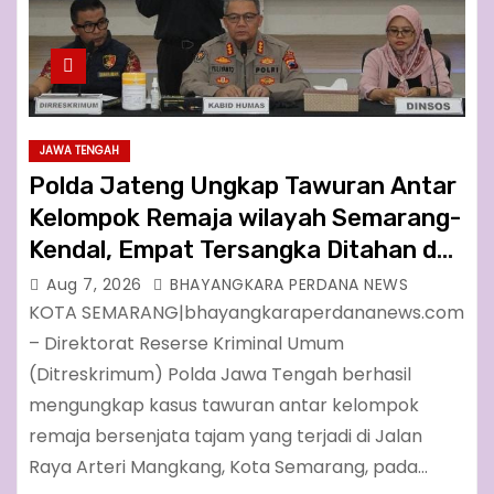
JAWA TENGAH
Polda Jateng Ungkap Tawuran Antar
Kelompok Remaja wilayah Semarang-
Kendal, Empat Tersangka Ditahan dan
17 DPO Diburu
Aug 7, 2026
BHAYANGKARA PERDANA NEWS
KOTA SEMARANG|bhayangkaraperdananews.com
– Direktorat Reserse Kriminal Umum
(Ditreskrimum) Polda Jawa Tengah berhasil
mengungkap kasus tawuran antar kelompok
remaja bersenjata tajam yang terjadi di Jalan
Raya Arteri Mangkang, Kota Semarang, pada…