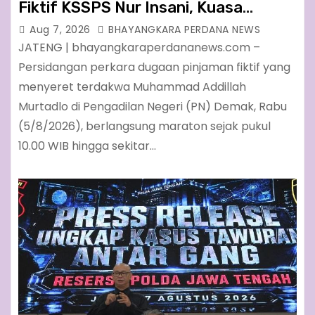
Fiktif KSSPS Nur Insani, Kuasa
Hukum Terdakwa Soroti Fakta
Aug 7, 2026
BHAYANGKARA PERDANA NEWS
Persidangan di PN Demak
JATENG | bhayangkaraperdananews.com –
Persidangan perkara dugaan pinjaman fiktif yang
menyeret terdakwa Muhammad Addillah
Murtadlo di Pengadilan Negeri (PN) Demak, Rabu
(5/8/2026), berlangsung maraton sejak pukul
10.00 WIB hingga sekitar…