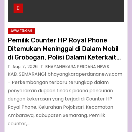
JAWA TENGAH
Pemilik Counter HP Royal Phone
Ditemukan Meninggal di Dalam Mobil
di Grobogan, Polisi Dalami Keterkaitan
dengan Kasus Pencurian
Aug 7, 2026
BHAYANGKARA PERDANA NEWS
KAB. SEMARANG| bhayangkaraperdananews.com
– Perkembangan terbaru terungkap dalam
penyelidikan dugaan tindak pidana pencurian
dengan kekerasan yang terjadi di Counter HP
Royal Phone, Kelurahan Pojoksari, Kecamatan
Ambarawa, Kabupaten Semarang. Pemilik
counter,…