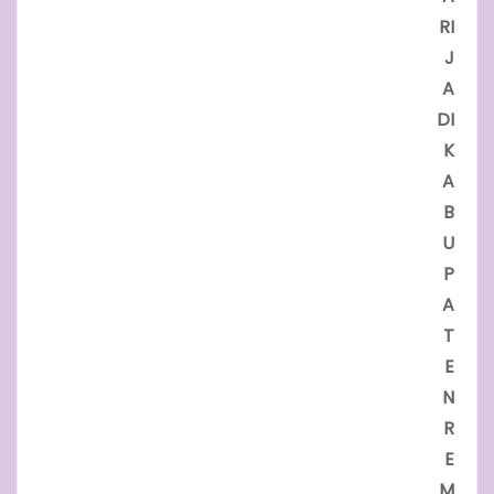
RI
J
A
DI
K
A
B
U
P
A
T
E
N
R
E
M