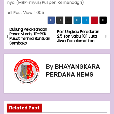
nya. (MBP-myus/Puspen Kemendagri)
Post View:
1,005
Dukung Pelaksanaan
P
Polri Ungkap Peredaran
Pasar Murah, TP-PKK
2,5 Ton Sabu, 10,1 Juta
Pusat Terima Bantuan
o
Jiwa Terselamatkan
Sembako
s
t
By
BHAYANGKARA
n
PERDANA NEWS
a
v
i
Related Post