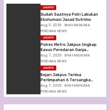
g
JAKARTA
a
Sudah Saatnya Polri Lakukan
Ekshumasi Jasad Sutrimo
t
Aug 11, 2026
BHAYANGKARA
PERDANA NEWS
i
JAKARTA
o
Polres Metro Jakpus Ungkap
Kasus Peredaran Ganja
n
Sebanyak Ratusan Kilogram
Aug 7, 2026
BHAYANGKARA
PERDANA NEWS
JAKARTA
Kejari Jakpus Terima
Perlimpahan 6 Tersangka
Terkait Kasus Dugaan Korupsi
Aug 7, 2026
BHAYANGKARA
Tata Kelola Minyak Mentah
PERDANA NEWS
Pertamina