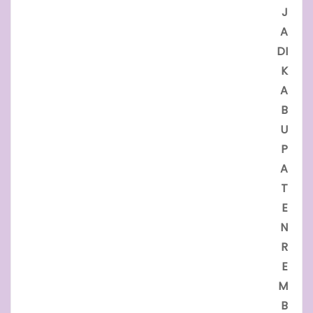
J
A
DI
K
A
B
U
P
A
T
E
N
R
E
M
B