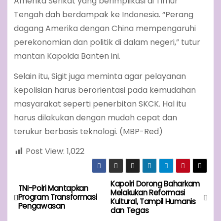
Amerika Serikat yang berimplikasi di Timur
Tengah dah berdampak ke Indonesia. “Perang
dagang Amerika dengan China mempengaruhi
perekonomian dan politik di dalam negeri,” tutur
mantan Kapolda Banten ini.
Selain itu, Sigit juga meminta agar pelayanan
kepolisian harus berorientasi pada kemudahan
masyarakat seperti penerbitan SKCK. Hal itu
harus dilakukan dengan mudah cepat dan
terukur berbasis teknologi. (MBP-Red)
Post View:
1,022
Kapolri Dorong Baharkam
P
TNI-Polri Mantapkan
Melakukan Reformasi
Program Transformasi
Kultural, Tampil Humanis
o
Pengawasan
dan Tegas