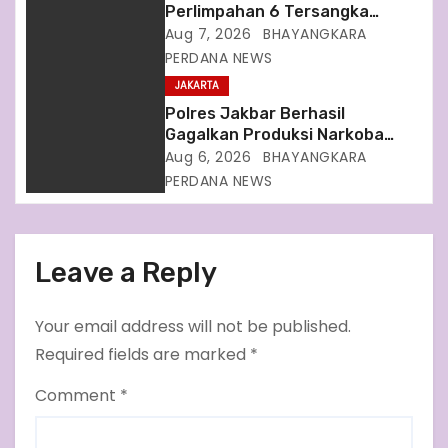
Perlimpahan 6 Tersangka
n
Terkait Kasus Dugaan Korupsi
Aug 7, 2026
BHAYANGKARA
Tata Kelola Minyak Mentah
PERDANA NEWS
Pertamina
JAKARTA
Polres Jakbar Berhasil
Gagalkan Produksi Narkoba
Senilai Ratusan Miliar dari 7
Aug 6, 2026
BHAYANGKARA
Orang Tersangka
PERDANA NEWS
Leave a Reply
Your email address will not be published.
Required fields are marked
*
Comment
*