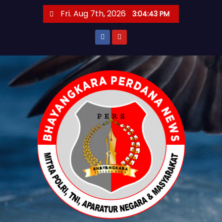
S
Fri. Aug 7th, 2026
3:04:45 PM
k
i
p
t
o
c
o
n
t
e
n
t