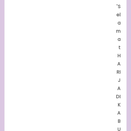
"
S
el
a
m
a
t
H
A
RI
J
A
DI
K
A
B
U