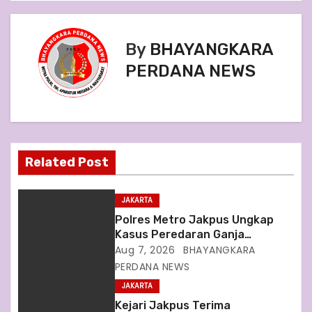
s
t
By
BHAYANGKARA
n
PERDANA NEWS
a
v
i
Related Post
g
JAKARTA
a
Polres Metro Jakpus Ungkap
Kasus Peredaran Ganja
t
Sebanyak Ratusan Kilogram
Aug 7, 2026
BHAYANGKARA
PERDANA NEWS
i
JAKARTA
o
Kejari Jakpus Terima