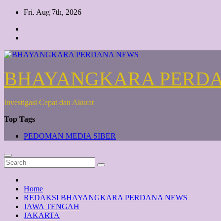
Skip
Fri. Aug 7th, 2026
to
content
BHAYANGKARA PERD
Investigasi Cepat dan Akurat
Top Tags
PEDOMAN MEDIA SIBER
Home
REDAKSI BHAYANGKARA PERDANA NEWS
JAWA TENGAH
JAKARTA