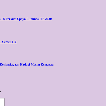
a IV, Perkuat Upaya Eliminasi TB 2030
l Center 110
an Kesiapsiagaan Hadapi Musim Kemarau
*