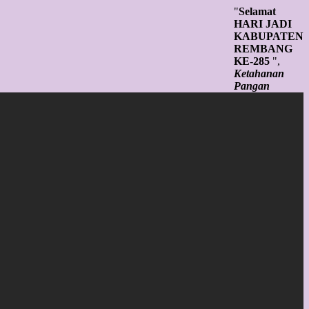
"
Selamat
HARI JADI
KABUPATEN
REMBANG
KE-285
",
Ketahanan
Pangan
Tangguh,
SDM Unggul,
Infrastruktur
Andal Untuk
Rembang
Sejahtera