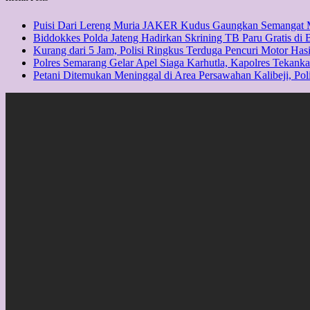
Puisi Dari Lereng Muria JAKER Kudus Gaungkan Semangat M
Biddokkes Polda Jateng Hadirkan Skrining TB Paru Gratis di 
Kurang dari 5 Jam, Polisi Ringkus Terduga Pencuri Motor Hasi
Polres Semarang Gelar Apel Siaga Karhutla, Kapolres Tekan
Petani Ditemukan Meninggal di Area Persawahan Kalibeji, Pol