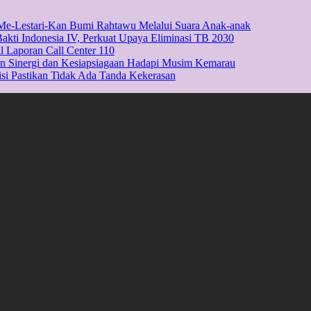
e-Lestari-Kan Bumi Rahtawu Melalui Suara Anak-anak
Bakti Indonesia IV, Perkuat Upaya Eliminasi TB 2030
l Laporan Call Center 110
kan Sinergi dan Kesiapsiagaan Hadapi Musim Kemarau
isi Pastikan Tidak Ada Tanda Kekerasan