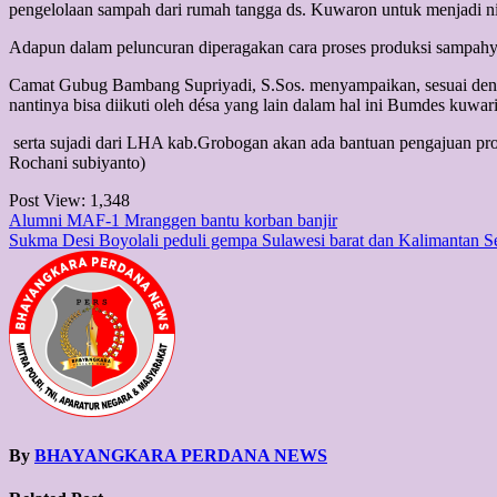
pengelolaan sampah dari rumah tangga ds. Kuwaron untuk menjadi ni
Adapun dalam peluncuran diperagakan cara proses produksi sampahy
Camat Gubug Bambang Supriyadi, S.Sos. menyampaikan, sesuai deng
nantinya bisa diikuti oleh désa yang lain dalam hal ini Bumdes kuw
serta sujadi dari LHA kab.Grobogan akan ada bantuan pengajuan pro
Rochani subiyanto)
Post View:
1,348
Post
Alumni MAF-1 Mranggen bantu korban banjir
Sukma Desi Boyolali peduli gempa Sulawesi barat dan Kalimantan S
navigation
By
BHAYANGKARA PERDANA NEWS