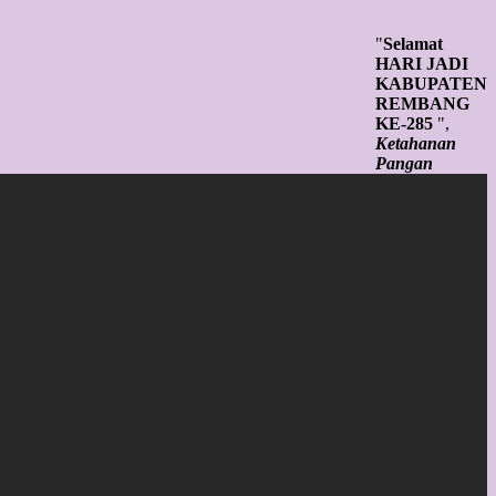
"
Selamat
HARI JADI
KABUPATEN
REMBANG
KE-285
",
Ketahanan
Pangan
Tangguh,
SDM Unggul,
Infrastruktur
Andal Untuk
Rembang
Sejahtera