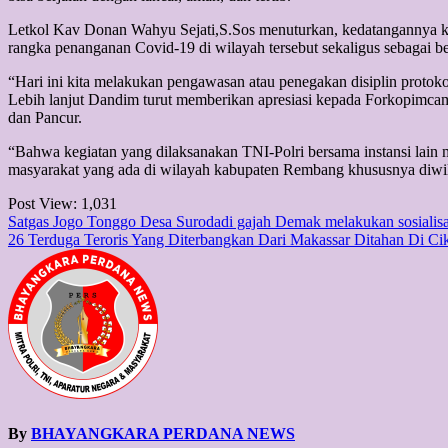
Letkol Kav Donan Wahyu Sejati,S.Sos menuturkan, kedatangannya ke 
rangka penanganan Covid-19 di wilayah tersebut sekaligus sebagai 
“Hari ini kita melakukan pengawasan atau penegakan disiplin prot
Lebih lanjut Dandim turut memberikan apresiasi kepada Forkopimca
dan Pancur.
“Bahwa kegiatan yang dilaksanakan TNI-Polri bersama instansi lain
masyarakat yang ada di wilayah kabupaten Rembang khususnya diwi
Post View:
1,031
Post
Satgas Jogo Tonggo Desa Surodadi gajah Demak melakukan sosialisa
26 Terduga Teroris Yang Diterbangkan Dari Makassar Ditahan Di Ci
navigation
By
BHAYANGKARA PERDANA NEWS