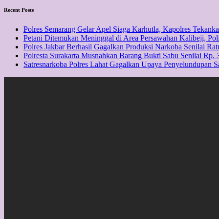
Recent Posts
Polres Semarang Gelar Apel Siaga Karhutla, Kapolres Tekan
Petani Ditemukan Meninggal di Area Persawahan Kalibeji, Pol
Polres Jakbar Berhasil Gagalkan Produksi Narkoba Senilai Rat
Polresta Surakarta Musnahkan Barang Bukti Sabu Senilai Rp. 3
Satresnarkoba Polres Lahat Gagalkan Upaya Penyelundupan 