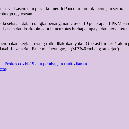
pasar Lasem dan pusat kuliner di Pancur ini untuk meninjau secara l
bentuk pengawasan.
okol kesehatan dalam rangka penanganan Covid-19 penerapan PPKM sesu
m Lasem dan Forkopimcam Pancur atas berbagai upaya dan kerja keras
 merupakan kegiatan yang rutin dilakukan yakni Operasi Prokes Gakl
layah Lasem dan Pancur. ,” terangnya. (MBP-Rembang suparjan)
si Prokes covid-19 dan pembagian multivitamin
keas