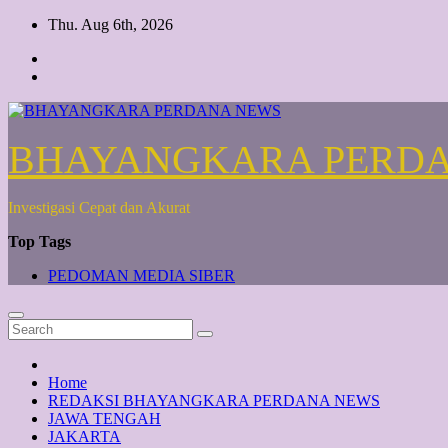
Skip
Thu. Aug 6th, 2026
to
content
BHAYANGKARA PERD
Investigasi Cepat dan Akurat
Top Tags
PEDOMAN MEDIA SIBER
Home
REDAKSI BHAYANGKARA PERDANA NEWS
JAWA TENGAH
JAKARTA