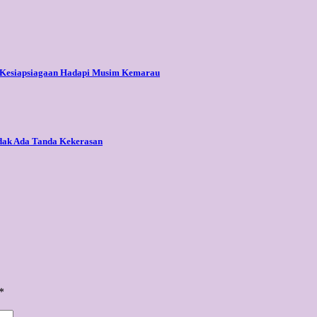
an Kesiapsiagaan Hadapi Musim Kemarau
Tidak Ada Tanda Kekerasan
*