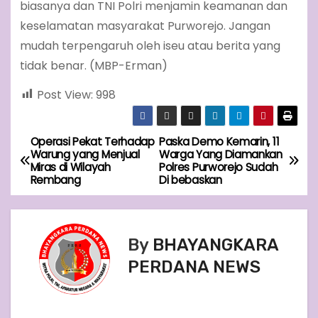
biasanya dan TNI Polri menjamin keamanan dan
keselamatan masyarakat Purworejo. Jangan
mudah terpengaruh oleh iseu atau berita yang
tidak benar. (MBP-Erman)
Post View:
998
Operasi Pekat Terhadap
Paska Demo Kemarin, 11
P
Warung yang Menjual
Warga Yang Diamankan
Miras di Wilayah
Polres Purworejo Sudah
o
Rembang
Di bebaskan
s
t
By
BHAYANGKARA
n
PERDANA NEWS
a