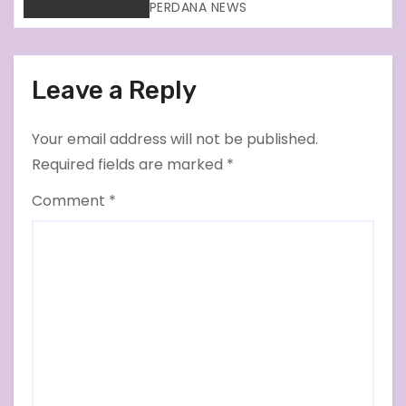
Nur Insani, Kuasa Hukum
PERDANA NEWS
Terdakwa Soroti Fakta
Persidangan di PN Demak
Leave a Reply
Your email address will not be published.
Required fields are marked
*
Comment
*