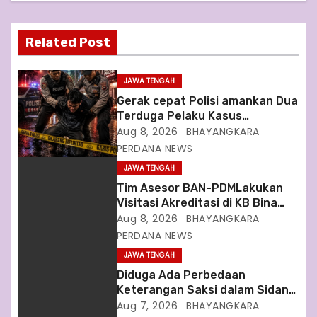
v
i
Related Post
g
JAWA TENGAH
a
Gerak cepat Polisi amankan Dua
Terduga Pelaku Kasus
t
Perampokan Counter HP Royal
Aug 8, 2026
BHAYANGKARA
Phone di Ambarawa
PERDANA NEWS
i
JAWA TENGAH
o
Tim Asesor BAN-PDMLakukan
Visitasi Akreditasi di KB Bina
n
Damai
Aug 8, 2026
BHAYANGKARA
PERDANA NEWS
JAWA TENGAH
Diduga Ada Perbedaan
Keterangan Saksi dalam Sidang
Dugaan Pinjaman Fiktif KSSPS
Aug 7, 2026
BHAYANGKARA