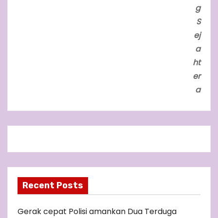
g
S
ej
a
ht
er
a
Recent Posts
Gerak cepat Polisi amankan Dua Terduga