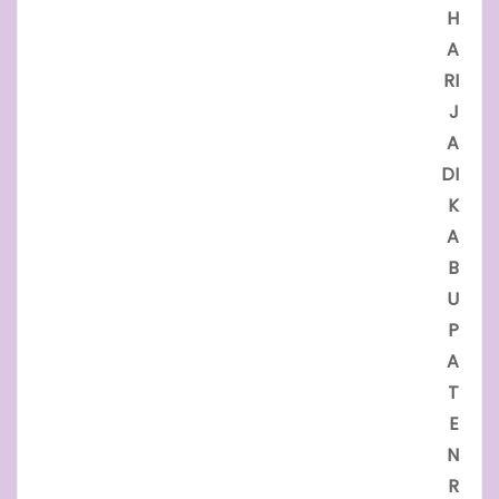
H
A
RI
J
A
DI
K
A
B
U
P
A
T
E
N
R