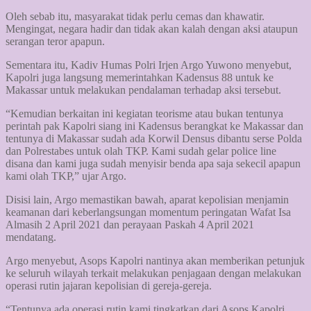
Oleh sebab itu, masyarakat tidak perlu cemas dan khawatir.
Mengingat, negara hadir dan tidak akan kalah dengan aksi ataupun
serangan teror apapun.
Sementara itu, Kadiv Humas Polri Irjen Argo Yuwono menyebut,
Kapolri juga langsung memerintahkan Kadensus 88 untuk ke
Makassar untuk melakukan pendalaman terhadap aksi tersebut.
“Kemudian berkaitan ini kegiatan teorisme atau bukan tentunya
perintah pak Kapolri siang ini Kadensus berangkat ke Makassar dan
tentunya di Makassar sudah ada Korwil Densus dibantu serse Polda
dan Polrestabes untuk olah TKP. Kami sudah gelar police line
disana dan kami juga sudah menyisir benda apa saja sekecil apapun
kami olah TKP,” ujar Argo.
Disisi lain, Argo memastikan bawah, aparat kepolisian menjamin
keamanan dari keberlangsungan momentum peringatan Wafat Isa
Almasih 2 April 2021 dan perayaan Paskah 4 April 2021
mendatang.
Argo menyebut, Asops Kapolri nantinya akan memberikan petunjuk
ke seluruh wilayah terkait melakukan penjagaan dengan melakukan
operasi rutin jajaran kepolisian di gereja-gereja.
“Tentunya ada operasi rutin kami tingkatkan dari Asops Kapolri