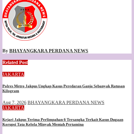
By
BHAYANGKARA PERDANA NEWS
Related Post
JAKARTA
Polres Metro Jakpus Ungkap Kasus Peredaran Ganja Sebanyak Ratusan
Kilogram
Aug 7, 2026
BHAYANGKARA PERDANA NEWS
JAKARTA
Kejari Jakpus Terima Perlimpahan 6 Tersangka Terkait Kasus Dugaan
Korupsi Tata Kelola Minyak Mentah Pertamina