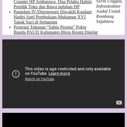
SDM Unggul,
Counter HP Ambarawa, Dua Pelaku Habisi
Infrastruktur
Pemilik Toko dan Bawa puluhan HP
Andal Untuk
Pangdam IV/Diponegoro Diwakili Kasdam
Rembang
Hadiri Apel Pembukaan Muktamar XVI
Sejahtera
Tapak Suci di Semarang
Program Tahunan “Sabtu Pesona” Pokja
Bunda PAUD Kabupaten Blora Resmi Digelar