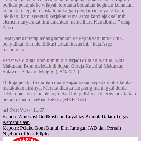
berikan petinjuk ke wilayah terutama berkaitan kegiatan kematian
tuhan dan kegiatan paskah ini bagian pengamanan yang kami
lakukan, kami serentak kerjakan sama-sama kami ajak seluruh
elemen masyarakat ikut amankan memelihara Kamtibmas,” ucap
Argo.
“Masyarakat tetap tenang serahkan ke kepolisian untuk lidik,
penyidikan dan identifikasi terkait kasus ini,” kata Argo
melanjutkan.
Peristiwa diduga bom bunuh diri terjadi di Jalan Kartini, Kota
Makassar. Bom meledak di depan Gereja Katedral Makassar,
Sulawesi Selatan, Minggu (28/3/2021).
Diduga pelaku berjumlah dua menggunakan sepeda motor ketika
melakukan aksinya. Mereka diduga langsung meninggal dunia
setelah melancarkan aksinya. Saat ini, polisi masih terus melakukan
pengamanan di sekitar lokasi. (MBP-Red)
Post View:
1,167
Post
Kapolri Apresiasi Dedikasi dan Loyalitas Brimob Dalam Tugas
Kemanusiaan
navigation
Kapolri: Pelaku Bom Bunuh Diri Jaringan JAD dan Pernah
Ngebom di Jolo Filipina