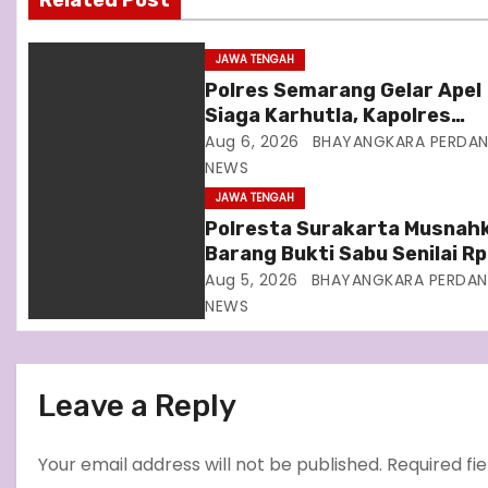
Related Post
g
JAWA TENGAH
a
Polres Semarang Gelar Apel
Siaga Karhutla, Kapolres
t
Tekankan Sinergi dan
Aug 6, 2026
BHAYANGKARA PERDA
i
Kesiapsiagaan Hadapi Musi
NEWS
Kemarau
JAWA TENGAH
o
Polresta Surakarta Musnah
Barang Bukti Sabu Senilai Rp
n
Miliar
Aug 5, 2026
BHAYANGKARA PERDAN
NEWS
Leave a Reply
Your email address will not be published.
Required fi