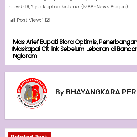
covid-19,”Ujar kapten kistono. (MBP-News Parjan)
Post View:
1,121
Mas Arief Bupati Blora Optimis, Penerbanga
P
Maskapai Citilink Sebelum Lebaran di Banda
o
Ngloram
s
t
By
BHAYANGKARA PER
n
a
v
i