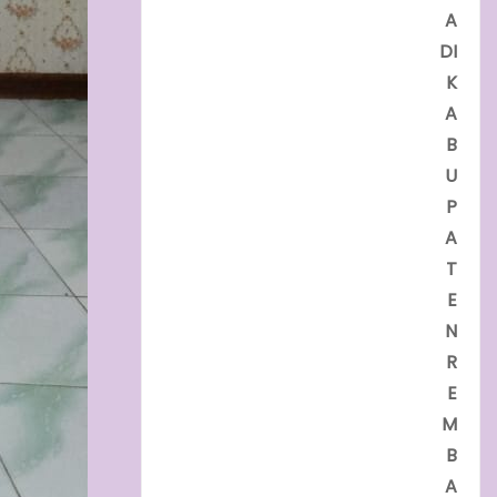
A
DI
K
A
B
U
P
A
T
E
N
R
E
M
B
A