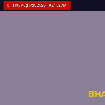
S
Thu. Aug 6th, 2026
9:24:54 AM
k
i
p
t
o
c
o
n
t
e
n
t
BH