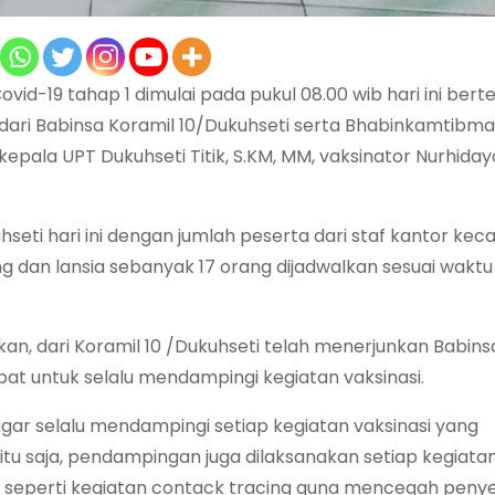
ovid-19 tahap 1 dimulai pada pukul 08.00 wib hari ini bert
ri Babinsa Koramil 10/Dukuhseti serta Bhabinkamtibma
epala UPT Dukuhseti Titik, S.KM, MM, vaksinator Nurhida
seti hari ini dengan jumlah peserta dari staf kantor ke
 dan lansia sebanyak 17 orang dijadwalkan sesuai waktu
an, dari Koramil 10 /Dukuhseti telah menerjunkan Babin
t untuk selalu mendampingi kegiatan vaksinasi.
gar selalu mendampingi setiap kegiatan vaksinasi yang
itu saja, pendampingan juga dilaksanakan setiap kegiata
 seperti kegiatan contack tracing guna mencegah peny