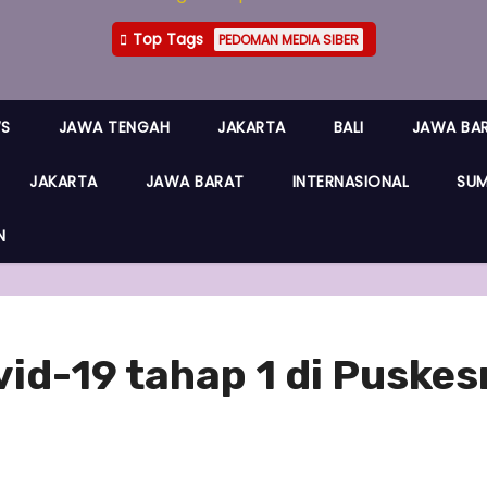
Top Tags
PEDOMAN MEDIA SIBER
WS
JAWA TENGAH
JAKARTA
BALI
JAWA BA
JAKARTA
JAWA BARAT
INTERNASIONAL
SUM
N
vid-19 tahap 1 di Puske