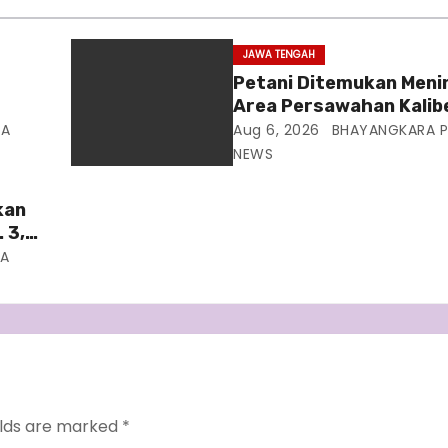
JAWA TENGAH
Petani Ditemukan Menin
Area Persawahan Kalibej
Pastikan Tidak Ada Ta
NA
Aug 6, 2026
BHAYANGKARA P
m
Kekerasan
NEWS
kan
. 3,5
A
elds are marked
*