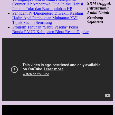
SDM Unggul,
Counter HP Ambarawa, Dua Pelaku Habisi
Infrastruktur
Pemilik Toko dan Bawa puluhan HP
Andal Untuk
Pangdam IV/Diponegoro Diwakili Kasdam
Rembang
Hadiri Apel Pembukaan Muktamar XVI
Sejahtera
Tapak Suci di Semarang
Program Tahunan “Sabtu Pesona” Pokja
Bunda PAUD Kabupaten Blora Resmi Digelar