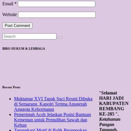
Email
*
Website
BIRO HUKUM & LEMBAGA
Recent Posts
"
Selamat
HARI JADI
Muktamar XVI Tapak Suci Resmi Dibuka
KABUPATEN
di Semarang, Kapolri Terima Anugerah
REMBANG
Anggota Kehormatan
KE-285
",
Pemerintah Aceh Jelaskan Posisi Bantuan
Ketahanan
Kementan untuk Pemulihan Sawah dan
Pangan
Kebun
Tangguh,
Terungkap! Motif di Balik Perampokan