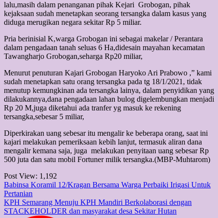
lalu,masih dalam penanganan pihak Kejari Grobogan, pihak
kejaksaan sudah menetapkan seorang tersangka dalam kasus yang
diduga merugikan negara sekitar Rp 5 miliar.
Pria berinisial K,warga Grobogan ini sebagai makelar / Perantara
dalam pengadaan tanah seluas 6 Ha,didesain mayahan kecamatan
Tawangharjo Grobogan,seharga Rp20 miliar,
Menurut penuturan Kajari Grobogan Haryoko Ari Prabowo ,” kami
sudah menetapkan satu orang tersangka pada tg 18/1/2021, tidak
menutup kemungkinan ada tersangka lainya, dalam penyidikan yang
dilakukannya,dana pengadaan lahan bulog digelembungkan menjadi
Rp 20 M,juga diketahui ada tranfer yg masuk ke rekening
tersangka,sebesar 5 miliar,
Diperkirakan uang sebesar itu mengalir ke beberapa orang, saat ini
kajari melakukan pemeriksaan kebih lanjut, termasuk aliran dana
mengalir kemana saja, juga melakukan penyitaan uang sebesar Rp
500 juta dan satu mobil Fortuner milik tersangka.(MBP-Muhtarom)
Post View:
1,192
Post
Babinsa Koramil 12/Kragan Bersama Warga Perbaiki Irigasi Untuk
Pertanian
navigation
KPH Semarang Menuju KPH Mandiri Berkolaborasi dengan
STACKEHOLDER dan masyarakat desa Sekitar Hutan