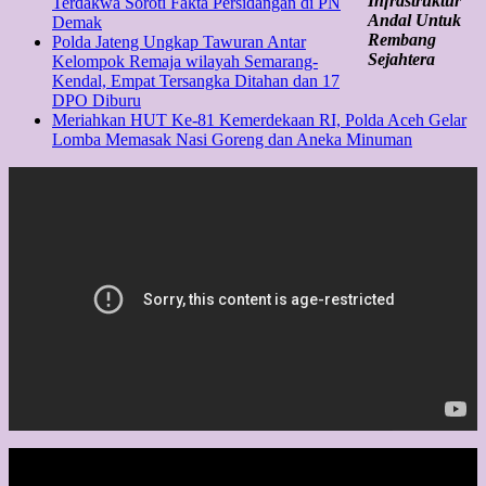
Infrastruktur
Terdakwa Soroti Fakta Persidangan di PN
Andal Untuk
Demak
Rembang
Polda Jateng Ungkap Tawuran Antar
Sejahtera
Kelompok Remaja wilayah Semarang-
Kendal, Empat Tersangka Ditahan dan 17
DPO Diburu
Meriahkan HUT Ke-81 Kemerdekaan RI, Polda Aceh Gelar
Lomba Memasak Nasi Goreng dan Aneka Minuman