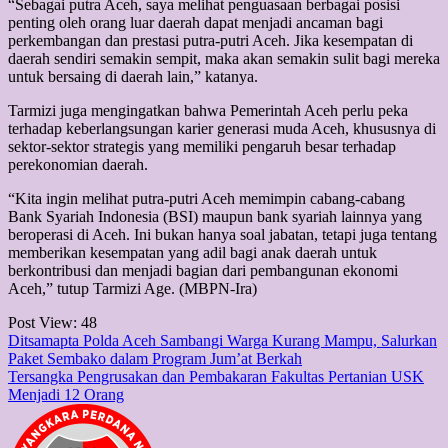
“Sebagai putra Aceh, saya melihat penguasaan berbagai posisi
penting oleh orang luar daerah dapat menjadi ancaman bagi
perkembangan dan prestasi putra-putri Aceh. Jika kesempatan di
daerah sendiri semakin sempit, maka akan semakin sulit bagi mereka
untuk bersaing di daerah lain,” katanya.
Tarmizi juga mengingatkan bahwa Pemerintah Aceh perlu peka
terhadap keberlangsungan karier generasi muda Aceh, khususnya di
sektor-sektor strategis yang memiliki pengaruh besar terhadap
perekonomian daerah.
“Kita ingin melihat putra-putri Aceh memimpin cabang-cabang
Bank Syariah Indonesia (BSI) maupun bank syariah lainnya yang
beroperasi di Aceh. Ini bukan hanya soal jabatan, tetapi juga tentang
memberikan kesempatan yang adil bagi anak daerah untuk
berkontribusi dan menjadi bagian dari pembangunan ekonomi
Aceh,” tutup Tarmizi Age. (MBPN-Ira)
Post View:
48
Post
Ditsamapta Polda Aceh Sambangi Warga Kurang Mampu, Salurkan
Paket Sembako dalam Program Jum’at Berkah
navigation
Tersangka Pengrusakan dan Pembakaran Fakultas Pertanian USK
Menjadi 12 Orang