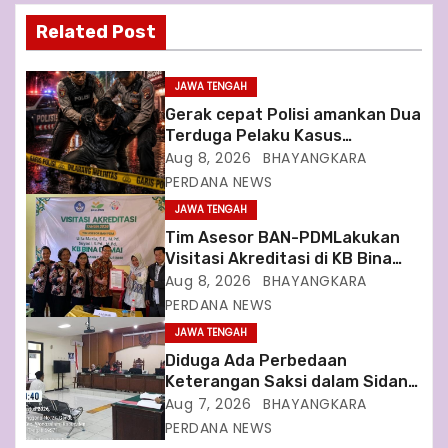
i
Related Post
g
a
JAWA TENGAH
Gerak cepat Polisi amankan Dua
t
Terduga Pelaku Kasus
Perampokan Counter HP Royal
Aug 8, 2026
BHAYANGKARA
i
Phone di Ambarawa
PERDANA NEWS
JAWA TENGAH
o
Tim Asesor BAN-PDMLakukan
n
Visitasi Akreditasi di KB Bina
Damai
Aug 8, 2026
BHAYANGKARA
PERDANA NEWS
JAWA TENGAH
Diduga Ada Perbedaan
Keterangan Saksi dalam Sidang
Dugaan Pinjaman Fiktif KSSPS
Aug 7, 2026
BHAYANGKARA
Nur Insani, Kuasa Hukum
PERDANA NEWS
Terdakwa Soroti Fakta