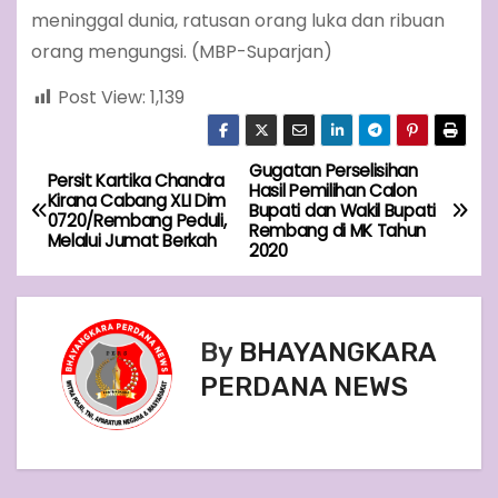
meninggal dunia, ratusan orang luka dan ribuan
orang mengungsi. (MBP-Suparjan)
Post View:
1,139
Gugatan Perselisihan
P
Persit Kartika Chandra
Hasil Pemilihan Calon
Kirana Cabang XLI Dim
Bupati dan Wakil Bupati
o
0720/Rembang Peduli,
Rembang di MK Tahun
Melalui Jumat Berkah
2020
s
t
By
BHAYANGKARA
n
PERDANA NEWS
a
v