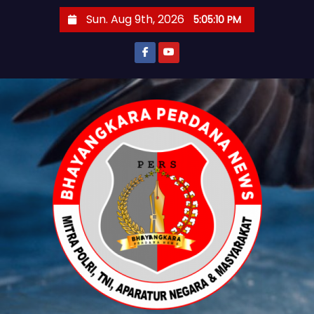
S
Sun. Aug 9th, 2026
5:05:12 PM
k
i
p
t
o
c
o
n
t
e
n
t