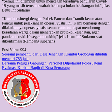
“Semua ini ditempuh untuk mencegah terjadinya penularan Covid-
19 yang masih terus mewabah beberapa bulan belakangan ini,” jelas
Lettu Inf Sudarno
“Kami bersinergi dengan Polsek Pancur dan Trantib kecamatan
Pancur untuk pelaksanaan operasi yustisi ini. Kami berharap dengan
dilakukannya operasi yustisi secara rutin ini, dapat mendorong
kesadaran warga dalam menerapkan protokol kesehatan, agar
pandemi covid-19 segera berakhir,” jelas Lettu Inf Sudarno saat
dikonfirmasi (Rembang suparjan)
Post View:
994
Post
Seorang pembantu dari Desa Jenengan Klambu Grobogan dituduh
mencuri 785 juta
navigation
Bersama Petugas Gabungan, Personel Ditpolairud Polda Jateng
Evakuasi Korban Banjir di Kota Semarang