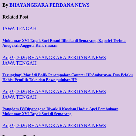
By
BHAYANGKARA PERDANA NEWS
Related Post
JAWA TENGAH
Muktamar XVI Tapak Suci Resmi Dibuka di Semarang, Kapolri Terima
Anugerah Anggota Kehormatan
Aug 9, 2026
BHAYANGKARA PERDANA NEWS
JAWA TENGAH
Terungkap! Motif di Balik Perampokan Counter HP Ambarawa, Dua Pelaku
Habisi Pemilik Toko dan Bawa puluhan HP
Aug 9, 2026
BHAYANGKARA PERDANA NEWS
JAWA TENGAH
Pangdam IV/Diponegoro Diwakili Kasdam Hadiri Apel Pembukaan
Muktamar XVI Tapak Suci di Semarang
Aug 9, 2026
BHAYANGKARA PERDANA NEWS