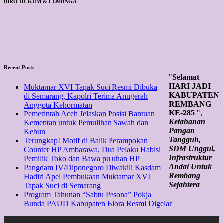
BIRO HUKUM & LEMBAGA
Recent Posts
"
Selamat
HARI JADI
Muktamar XVI Tapak Suci Resmi Dibuka
KABUPATEN
di Semarang, Kapolri Terima Anugerah
REMBANG
Anggota Kehormatan
KE-285
",
Pemerintah Aceh Jelaskan Posisi Bantuan
Ketahanan
Kementan untuk Pemulihan Sawah dan
Pangan
Kebun
Tangguh,
Terungkap! Motif di Balik Perampokan
SDM Unggul,
Counter HP Ambarawa, Dua Pelaku Habisi
Infrastruktur
Pemilik Toko dan Bawa puluhan HP
Andal Untuk
Pangdam IV/Diponegoro Diwakili Kasdam
Rembang
Hadiri Apel Pembukaan Muktamar XVI
Sejahtera
Tapak Suci di Semarang
Program Tahunan “Sabtu Pesona” Pokja
Bunda PAUD Kabupaten Blora Resmi Digelar