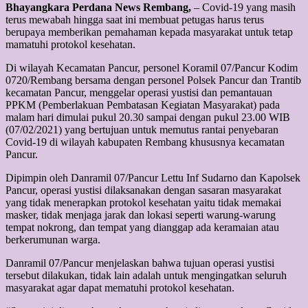
Bhayangkara Perdana News Rembang,
– Covid-19 yang masih
terus mewabah hingga saat ini membuat petugas harus terus
berupaya memberikan pemahaman kepada masyarakat untuk tetap
mamatuhi protokol kesehatan.
Di wilayah Kecamatan Pancur, personel Koramil 07/Pancur Kodim
0720/Rembang bersama dengan personel Polsek Pancur dan Trantib
kecamatan Pancur, menggelar operasi yustisi dan pemantauan
PPKM (Pemberlakuan Pembatasan Kegiatan Masyarakat) pada
malam hari dimulai pukul 20.30 sampai dengan pukul 23.00 WIB
(07/02/2021) yang bertujuan untuk memutus rantai penyebaran
Covid-19 di wilayah kabupaten Rembang khususnya kecamatan
Pancur.
Dipimpin oleh Danramil 07/Pancur Lettu Inf Sudarno dan Kapolsek
Pancur, operasi yustisi dilaksanakan dengan sasaran masyarakat
yang tidak menerapkan protokol kesehatan yaitu tidak memakai
masker, tidak menjaga jarak dan lokasi seperti warung-warung
tempat nokrong, dan tempat yang dianggap ada keramaian atau
berkerumunan warga.
Danramil 07/Pancur menjelaskan bahwa tujuan operasi yustisi
tersebut dilakukan, tidak lain adalah untuk mengingatkan seluruh
masyarakat agar dapat mematuhi protokol kesehatan.