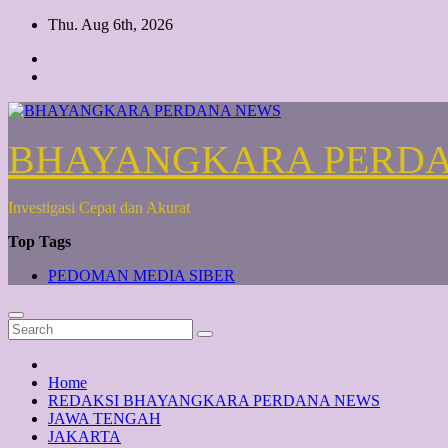
Skip
Thu. Aug 6th, 2026
to
content
BHAYANGKARA PERD
Investigasi Cepat dan Akurat
Top Tags
PEDOMAN MEDIA SIBER
Home
REDAKSI BHAYANGKARA PERDANA NEWS
JAWA TENGAH
JAKARTA