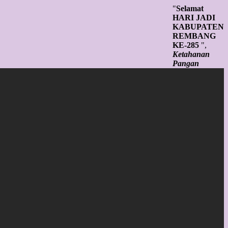
"
Selamat
HARI JADI
KABUPATEN
REMBANG
KE-285
",
Ketahanan
Pangan
Tangguh,
SDM Unggul,
Infrastruktur
Andal Untuk
Rembang
Sejahtera