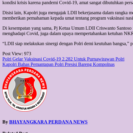
kondisi krisis karena pandemi Covid-19, amat sangat dibutuhkan pers
Disisi lain, Kapolri juga mengajak LDII bekerjasama dalam rangka
memberikan pemahaman kepada umat tentang program vaksinasi nasi
Di kesempatan yang sama, Pj Ketua Umum LDII Criswanto Santoso me
menghadapi Covid, juga dalam upaya mempertahankan ketuhan NK
“LDII siap melakukan sinergi dengan Polri demi keutuhan bangsa,
Post View:
973
Post
Polri Gelar Vaksinasi Covid-19 2.282 Untuk Purnawirawan Polri
Kapolri Bahas Pemantapan Polri Presisi Bareng Kompolnas
navigation
By
BHAYANGKARA PERDANA NEWS