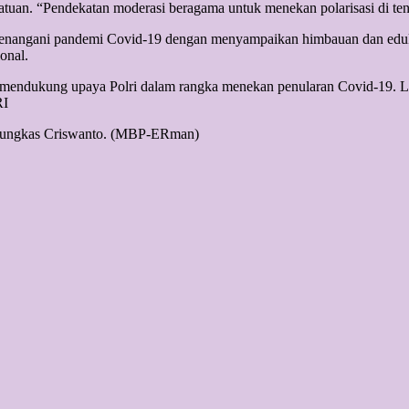
atuan. “Pendekatan moderasi beragama untuk menekan polarisasi di ten
 menangani pandemi Covid-19 dengan menyampaikan himbauan dan eduka
onal.
ndukung upaya Polri dalam rangka menekan penularan Covid-19. LDII 
RI
” pungkas Criswanto. (MBP-ERman)