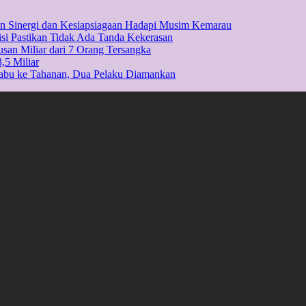
kan Sinergi dan Kesiapsiagaan Hadapi Musim Kemarau
isi Pastikan Tidak Ada Tanda Kekerasan
usan Miliar dari 7 Orang Tersangka
,5 Miliar
Sabu ke Tahanan, Dua Pelaku Diamankan