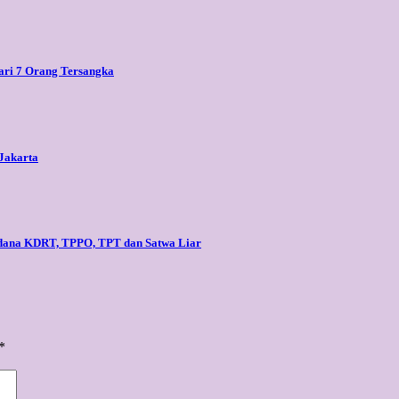
dari 7 Orang Tersangka
Jakarta
idana KDRT, TPPO, TPT dan Satwa Liar
*