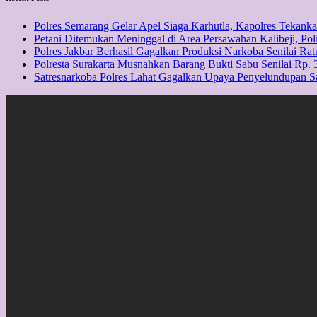
Polres Semarang Gelar Apel Siaga Karhutla, Kapolres Tekan
Petani Ditemukan Meninggal di Area Persawahan Kalibeji, Pol
Polres Jakbar Berhasil Gagalkan Produksi Narkoba Senilai Rat
Polresta Surakarta Musnahkan Barang Bukti Sabu Senilai Rp. 3
Satresnarkoba Polres Lahat Gagalkan Upaya Penyelundupan 