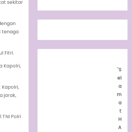
at sekitar
 dengan
3 tenaga
Fitri.
a Kapolri,
"
S
el
a
Kapolri,
m
 jarak,
a
t
TNI Polri
H
A