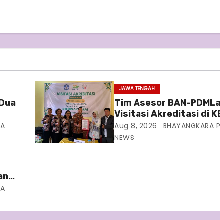
JAWA TENGAH
 Dua
Tim Asesor BAN-PDML
Visitasi Akreditasi di K
al
Damai
NA
Aug 8, 2026
BHAYANGKARA P
NEWS
ang
PS
NA