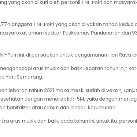
 yang akan diikuti oleh personil TNI-Polri dan masyarak
1.774 anggota TNI-Polri yang akan di vaksin tahap kedua
 50 masyarakat umum sekitar Puskesmas Pandanaran dan 9
Polri ini, di perisapkan untuk pengamanan Hari Raya Idul 
uk mengahadapi arus mudik dan balik Lebaran tahun ini,” kat
d Yani Semarang.
n lebaran tahun 2021 maka meski sudah di vaksin, Lanjut 
l kesehatan dengan menerapkan 5M, yaitu dengan menjaga
hanitaizer atau sabun dan hindari kerumunan.
rus mudik dan balik pada tahun ini, untuk itu, personil 