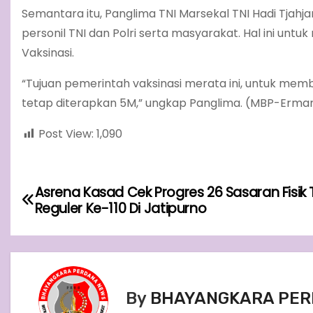
Semantara itu, Panglima TNI Marsekal TNI Hadi Tjahja
personil TNI dan Polri serta masyarakat. Hal ini 
Vaksinasi.
“Tujuan pemerintah vaksinasi merata ini, untuk m
tetap diterapkan 5M,” ungkap Panglima. (MBP-Erma
Post View:
1,090
P
Asrena Kasad Cek Progres 26 Sasaran Fisi
Reguler Ke-110 Di Jatipurno
o
s
t
By
BHAYANGKARA PER
n