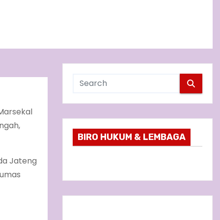
 Marsekal
ngah,
BIRO HUKUM & LEMBAGA
da Jateng
 Humas