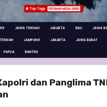
Top Tags
PEDOMAN MEDIA SIBER
EWS
JAWA TENGAH
JAKARTA
BALI
JAWA B
TENGAH
LAMPUNG
JAKARTA
JAWA BARAT
PAPUA
BANTEN
apolri dan Panglima TNI 
an