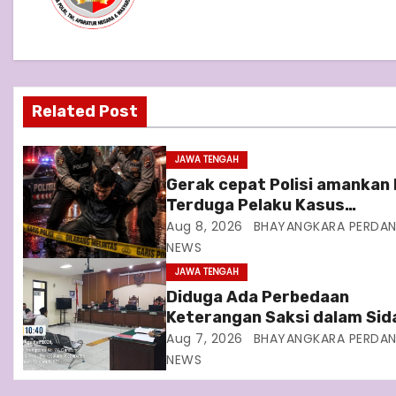
a
v
i
Related Post
g
JAWA TENGAH
a
Gerak cepat Polisi amankan
Terduga Pelaku Kasus
t
Perampokan Counter HP Roy
Aug 8, 2026
BHAYANGKARA PERDA
i
Phone di Ambarawa
NEWS
JAWA TENGAH
o
Diduga Ada Perbedaan
Keterangan Saksi dalam Sid
n
Dugaan Pinjaman Fiktif KSS
Aug 7, 2026
BHAYANGKARA PERDA
Nur Insani, Kuasa Hukum
NEWS
Terdakwa Soroti Fakta