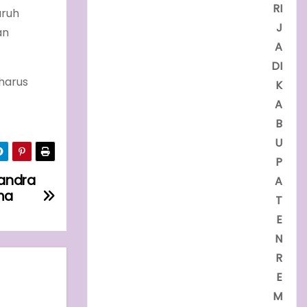
RI
uruh
J
an
A
DI
harus
K
A
B
U
P
handra
A
ma
T
E
N
R
E
M