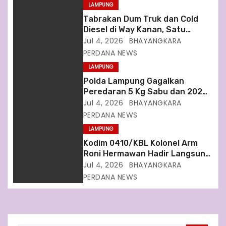
LAMPUNG
t
Tabrakan Dum Truk dan Cold
i
Diesel di Way Kanan, Satu
Pengemudi Patah Tulang Kaki
Jul 4, 2026
BHAYANGKARA
o
PERDANA NEWS
LAMPUNG
n
Polda Lampung Gagalkan
Peredaran 5 Kg Sabu dan 202
Butir Ekstasi di Bakauheni
Jul 4, 2026
BHAYANGKARA
PERDANA NEWS
LAMPUNG
Kodim 0410/KBL Kolonel Arm
Roni Hermawan Hadir Langsung
Dalam Upacara HUT
Jul 4, 2026
BHAYANGKARA
Bhayangkara Ke 80
PERDANA NEWS