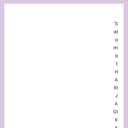
"
S
el
a
m
a
t
H
A
RI
J
A
DI
K
A