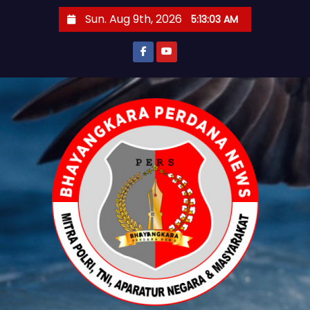
S
Sun. Aug 9th, 2026
5:13:04 AM
k
i
p
t
o
c
o
n
t
e
n
t