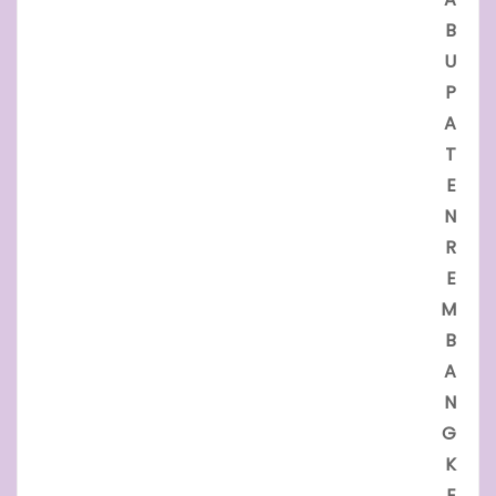
B
U
P
A
T
E
N
R
E
M
B
A
N
G
K
E