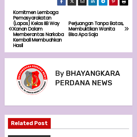
Komitmen Lembaga
P
Pemasyarakatan
(Lapas) Kelas IIB Way
Perjuangan Tanpa Batas,
o
Kanan Dalam
Membuktikan Wanita
Memberantas Narkoba
Bisa Apa Saja
s
Kembali Membuahkan
Hasil
t
n
By
BHAYANGKARA
a
PERDANA NEWS
v
i
g
Related Post
a