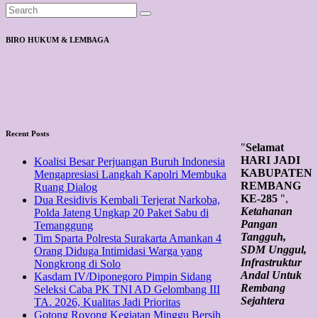
BIRO HUKUM & LEMBAGA
Recent Posts
"
Selamat
HARI JADI
Koalisi Besar Perjuangan Buruh Indonesia
KABUPATEN
Mengapresiasi Langkah Kapolri Membuka
REMBANG
Ruang Dialog
KE-285
",
Dua Residivis Kembali Terjerat Narkoba,
Ketahanan
Polda Jateng Ungkap 20 Paket Sabu di
Pangan
Temanggung
Tangguh,
Tim Sparta Polresta Surakarta Amankan 4
SDM Unggul,
Orang Diduga Intimidasi Warga yang
Infrastruktur
Nongkrong di Solo
Andal Untuk
Kasdam IV/Diponegoro Pimpin Sidang
Rembang
Seleksi Caba PK TNI AD Gelombang III
Sejahtera
TA. 2026, Kualitas Jadi Prioritas
Gotong Royong Kegiatan Minggu Bersih