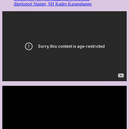
dipelopori Slamet, SH Kades Karanglangu