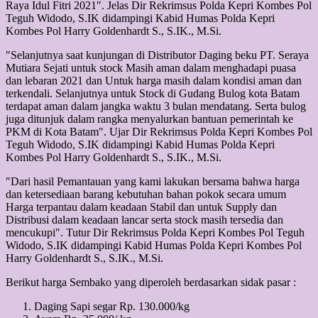
Raya Idul Fitri 2021″. Jelas Dir Rekrimsus Polda Kepri Kombes Pol
Teguh Widodo, S.IK didampingi Kabid Humas Polda Kepri
Kombes Pol Harry Goldenhardt S., S.IK., M.Si.
″Selanjutnya saat kunjungan di Distributor Daging beku PT. Seraya
Mutiara Sejati untuk stock Masih aman dalam menghadapi puasa
dan lebaran 2021 dan Untuk harga masih dalam kondisi aman dan
terkendali. Selanjutnya untuk Stock di Gudang Bulog kota Batam
terdapat aman dalam jangka waktu 3 bulan mendatang. Serta bulog
juga ditunjuk dalam rangka menyalurkan bantuan pemerintah ke
PKM di Kota Batam″. Ujar Dir Rekrimsus Polda Kepri Kombes Pol
Teguh Widodo, S.IK didampingi Kabid Humas Polda Kepri
Kombes Pol Harry Goldenhardt S., S.IK., M.Si.
″Dari hasil Pemantauan yang kami lakukan bersama bahwa harga
dan ketersediaan barang kebutuhan bahan pokok secara umum
Harga terpantau dalam keadaan Stabil dan untuk Supply dan
Distribusi dalam keadaan lancar serta stock masih tersedia dan
mencukupi″. Tutur Dir Rekrimsus Polda Kepri Kombes Pol Teguh
Widodo, S.IK didampingi Kabid Humas Polda Kepri Kombes Pol
Harry Goldenhardt S., S.IK., M.Si.
Berikut harga Sembako yang diperoleh berdasarkan sidak pasar :
Daging Sapi segar Rp. 130.000/kg