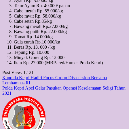
Ayam Rp. 35.000/ kg
Telur Ayam Rp. 40.000/ papan
Cabe merah Rp. 55.000/kg
Cabe rawit Rp. 58.000/kg
Cabe setan Rp.85/kg
Bawang merah Rp.27.000/kg
Bawang putih Rp. 22.000/kg
Tomat Rp. 14.000/kg
Gula curah Rp.10.000/kg
Beras Rp. 13. 000 / kg
Tepung Rp. 10.000
Minyak Goreng Rp. 12.000
Ikan Rp. 27.000 (MBP- red/Humas Polda Kepri)
Post View:
1,121
Post
Kapolda Kepri Hadiri Focus Group Disscussion Bersama
Lemhamnas RI
navigation
Polda Kepri Apel Gelar Pasukan Operasi Keselamatan Seligi Tahun
2021