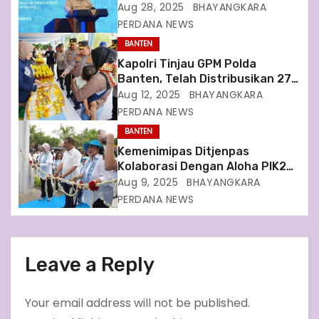
a
Seluruh Indonesia Otonomi Expo
Aug 28, 2025
BHAYANGKARA
Tahun 2025
PERDANA NEWS
t
BANTEN
i
Kapolri Tinjau GPM Polda
Banten, Telah Distribusikan 27
o
Ton Beras SPHP ke Masyarakat
Aug 12, 2025
BHAYANGKARA
PERDANA NEWS
n
BANTEN
Kemenimipas Ditjenpas
Kolaborasi Dengan Aloha PIK2
Gelar Ippafest
Aug 9, 2025
BHAYANGKARA
PERDANA NEWS
Leave a Reply
Your email address will not be published.