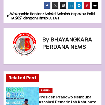
Wakapolda Banten : Seleksi Sekolah Inspektur Polisi
P
TA 2021 dengan Prinsip BETAH
o
s
By
BHAYANGKARA
t
PERDANA NEWS
n
a
v
Related Post
i
BANTEN
g
Presiden Prabowo Membuka
Asosiasi Pemerintah Kabupaten