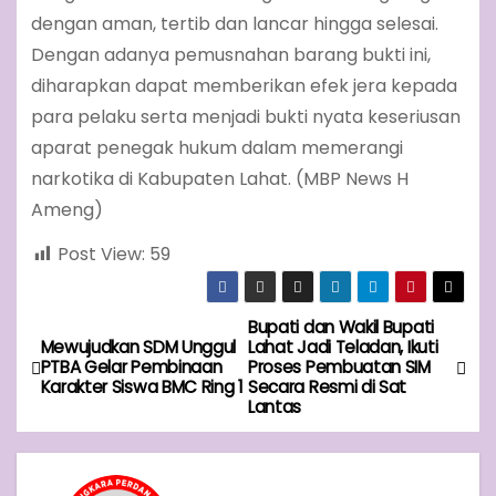
dengan aman, tertib dan lancar hingga selesai.
Dengan adanya pemusnahan barang bukti ini,
diharapkan dapat memberikan efek jera kepada
para pelaku serta menjadi bukti nyata keseriusan
aparat penegak hukum dalam memerangi
narkotika di Kabupaten Lahat. (MBP News H
Ameng)
Post View:
59
Bupati dan Wakil Bupati
P
Mewujudkan SDM Unggul
Lahat Jadi Teladan, Ikuti
PTBA Gelar Pembinaan
Proses Pembuatan SIM
o
Karakter Siswa BMC Ring 1
Secara Resmi di Sat
Lantas
s
t