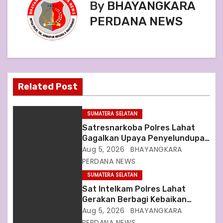
By
BHAYANGKARA
n
PERDANA NEWS
a
v
i
Related Post
g
a
SUMATERA SELATAN
Satresnarkoba Polres Lahat
t
Gagalkan Upaya Penyelundupan
Sabu ke Tahanan, Dua Pelaku
Aug 5, 2026
BHAYANGKARA
i
Diamankan
PERDANA NEWS
SUMATERA SELATAN
o
Sat Intelkam Polres Lahat
n
Gerakan Berbagi Kebaikan
Berikan Bantuan Bagi Siswa
Aug 5, 2026
BHAYANGKARA
Pelajar
PERDANA NEWS