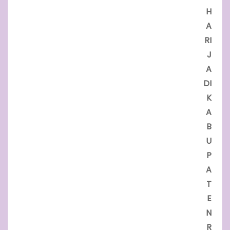
H
A
RI
J
A
DI
K
A
B
U
P
A
T
E
N
R