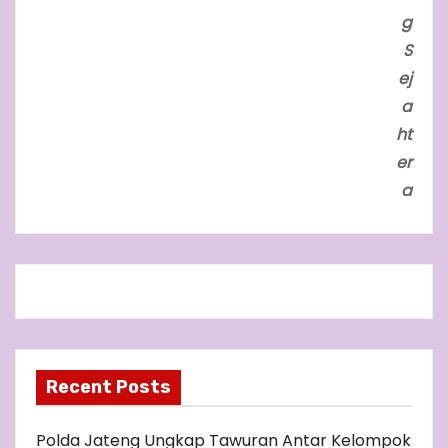
g
S
ej
a
ht
er
a
Recent Posts
Polda Jateng Ungkap Tawuran Antar Kelompok