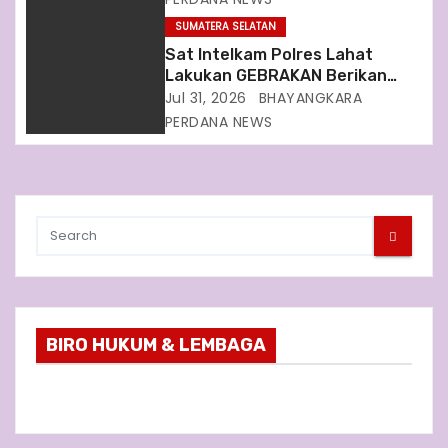
SUMATERA SELATAN
Sat Intelkam Polres Lahat
Lakukan GEBRAKAN Berikan
Bantuan Kursi Roda
Jul 31, 2026
BHAYANGKARA
PERDANA NEWS
BIRO HUKUM & LEMBAGA