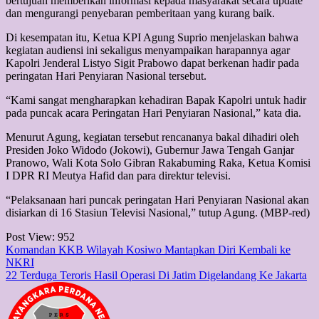
bertujuan memberikan informasi kepada masyarakat secara update
dan mengurangi penyebaran pemberitaan yang kurang baik.
Di kesempatan itu, Ketua KPI Agung Suprio menjelaskan bahwa
kegiatan audiensi ini sekaligus menyampaikan harapannya agar
Kapolri Jenderal Listyo Sigit Prabowo dapat berkenan hadir pada
peringatan Hari Penyiaran Nasional tersebut.
“Kami sangat mengharapkan kehadiran Bapak Kapolri untuk hadir
pada puncak acara Peringatan Hari Penyiaran Nasional,” kata dia.
Menurut Agung, kegiatan tersebut rencananya bakal dihadiri oleh
Presiden Joko Widodo (Jokowi), Gubernur Jawa Tengah Ganjar
Pranowo, Wali Kota Solo Gibran Rakabuming Raka, Ketua Komisi
I DPR RI Meutya Hafid dan para direktur televisi.
“Pelaksanaan hari puncak peringatan Hari Penyiaran Nasional akan
disiarkan di 16 Stasiun Televisi Nasional,” tutup Agung. (MBP-red)
Post View:
952
Post
Komandan KKB Wilayah Kosiwo Mantapkan Diri Kembali ke
NKRI
navigation
22 Terduga Teroris Hasil Operasi Di Jatim Digelandang Ke Jakarta