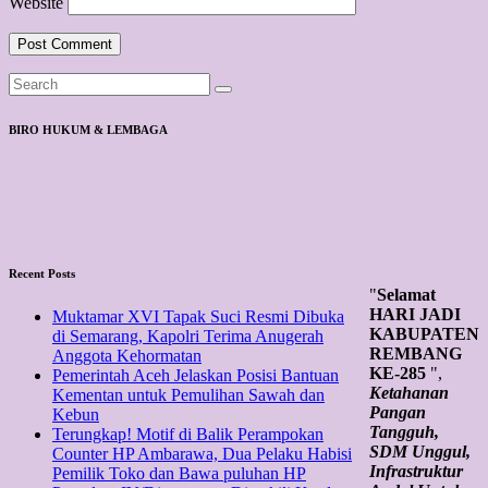
Website
BIRO HUKUM & LEMBAGA
Recent Posts
"
Selamat
HARI JADI
Muktamar XVI Tapak Suci Resmi Dibuka
KABUPATEN
di Semarang, Kapolri Terima Anugerah
REMBANG
Anggota Kehormatan
KE-285
",
Pemerintah Aceh Jelaskan Posisi Bantuan
Ketahanan
Kementan untuk Pemulihan Sawah dan
Pangan
Kebun
Tangguh,
Terungkap! Motif di Balik Perampokan
SDM Unggul,
Counter HP Ambarawa, Dua Pelaku Habisi
Infrastruktur
Pemilik Toko dan Bawa puluhan HP