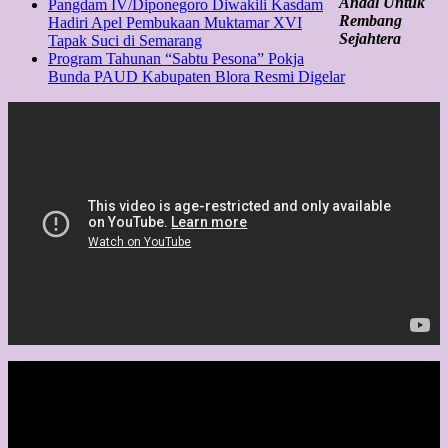
Andal Untuk
Pangdam IV/Diponegoro Diwakili Kasdam
Rembang
Hadiri Apel Pembukaan Muktamar XVI
Sejahtera
Tapak Suci di Semarang
Program Tahunan “Sabtu Pesona” Pokja
Bunda PAUD Kabupaten Blora Resmi Digelar