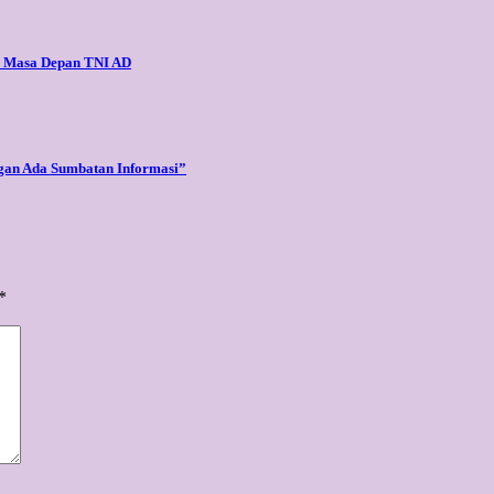
as Masa Depan TNI AD
gan Ada Sumbatan Informasi”
*