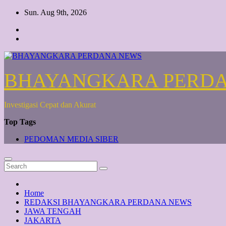
Skip
Sun. Aug 9th, 2026
to
content
BHAYANGKARA PERD
Investigasi Cepat dan Akurat
Top Tags
PEDOMAN MEDIA SIBER
Home
REDAKSI BHAYANGKARA PERDANA NEWS
JAWA TENGAH
JAKARTA