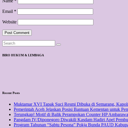
Name
*
Email
*
Website
BIRO HUKUM & LEMBAGA
Recent Posts
Muktamar XVI Tapak Suci Resmi Dibuka di Semarang, Kapol
Pemerintah Aceh Jelaskan Posisi Bantuan Kementan untuk P
Terungkap! Motif di Balik Perampokan Counter HP Ambarawa
Pangdam IV/Diponegoro Diwakili Kasdam Hadiri Apel Pemb
Program Tahunan “Sabtu Pesona” Pokja Bunda PAUD Kabupat