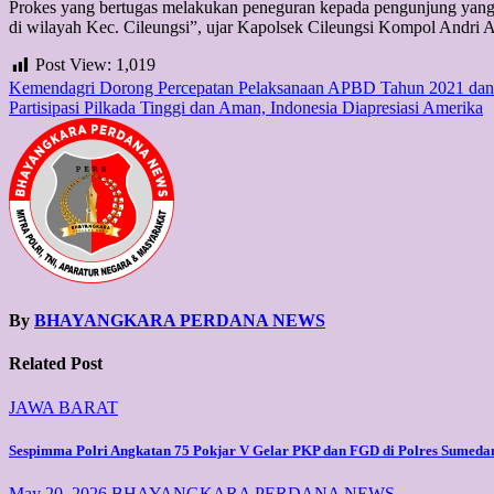
Prokes yang bertugas melakukan peneguran kepada pengunjung yang m
di wilayah Kec. Cileungsi”, ujar Kapolsek Cileungsi Kompol Andr
Post View:
1,019
Post
Kemendagri Dorong Percepatan Pelaksanaan APBD Tahun 2021 dan 
Partisipasi Pilkada Tinggi dan Aman, Indonesia Diapresiasi Amerika
navigation
By
BHAYANGKARA PERDANA NEWS
Related Post
JAWA BARAT
Sespimma Polri Angkatan 75 Pokjar V Gelar PKP dan FGD di Polres Sumeda
May 20, 2026
BHAYANGKARA PERDANA NEWS