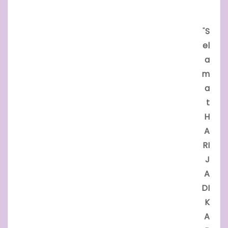
"
S
el
a
m
a
t
H
A
RI
J
A
DI
K
A