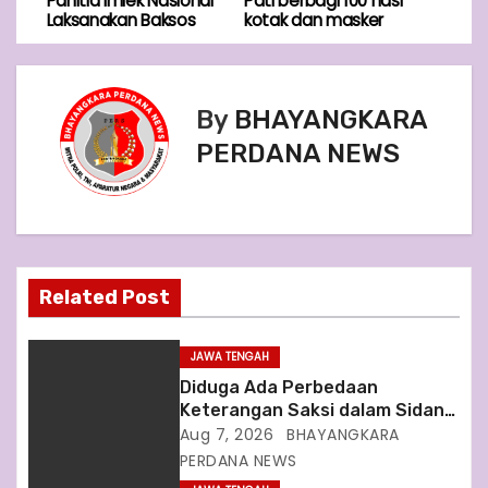
Panitia Imlek Nasional
Pati berbagi 100 nasi
Laksanakan Baksos
kotak dan masker
s
t
By
BHAYANGKARA
n
PERDANA NEWS
a
v
i
Related Post
g
a
JAWA TENGAH
Diduga Ada Perbedaan
t
Keterangan Saksi dalam Sidang
Dugaan Pinjaman Fiktif KSSPS
Aug 7, 2026
BHAYANGKARA
i
Nur Insani, Kuasa Hukum
PERDANA NEWS
Terdakwa Soroti Fakta