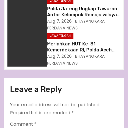
JAWA TENGAH
o
Persidangan di PN Demak
Polda Jateng Ungkap Tawuran
n
Antar Kelompok Remaja wilayah
Semarang-Kendal, Empat
Aug 7, 2026
BHAYANGKARA
Tersangka Ditahan dan 17 DPO
PERDANA NEWS
Diburu
JAWA TENGAH
Meriahkan HUT Ke-81
Kemerdekaan RI, Polda Aceh
Gelar Lomba Memasak Nasi
Aug 7, 2026
BHAYANGKARA
Goreng dan Aneka Minuman
PERDANA NEWS
Leave a Reply
Your email address will not be published.
Required fields are marked
*
Comment
*