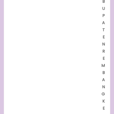
B
U
P
A
T
E
N
R
E
M
B
A
N
G
K
E