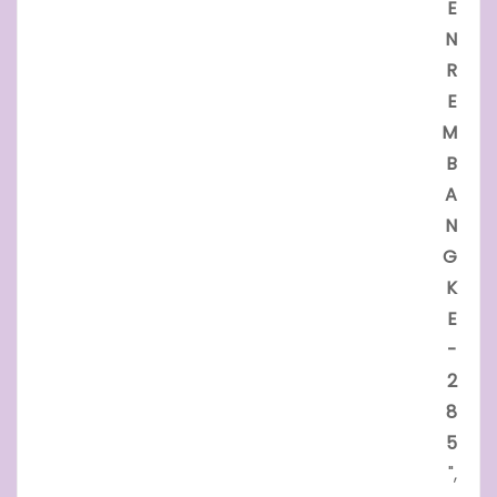
E
N
R
E
M
B
A
N
G
K
E
-
2
8
5
",