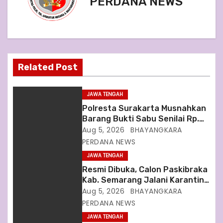
n
PERDANA NEWS
a
v
i
Related Post
g
JAWA TENGAH
a
Polresta Surakarta Musnahkan
Barang Bukti Sabu Senilai Rp.
t
3,5 Miliar
Aug 5, 2026
BHAYANGKARA
PERDANA NEWS
i
JAWA TENGAH
o
Resmi Dibuka, Calon Paskibraka
Kab. Semarang Jalani Karantina
n
Hingga 18 Agustus
Aug 5, 2026
BHAYANGKARA
PERDANA NEWS
JAWA TENGAH