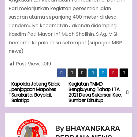
Pati melanjutkan kegiatan peresmian jalan
sasaran utama sepanjang 400 meter di desa
Tondomulyo kecamatan Jakenan didampingi
Kasdim Pati Mayor Inf Much Sholihin, S.Ag, M.Si
bersama kepala desa setempat.(suparjan MBP
news)
Post View:
1,019
Kapolda Jateng Sidak
Kegiatan TMMD
P
penjagaan Mapolres
Sengkuyung Tahap I TA
Surakarta, Boyolali,
2021 Desa Sekarsari Kec.
o
Salatiga
Sumber Ditutup
s
t
By
BHAYANGKARA