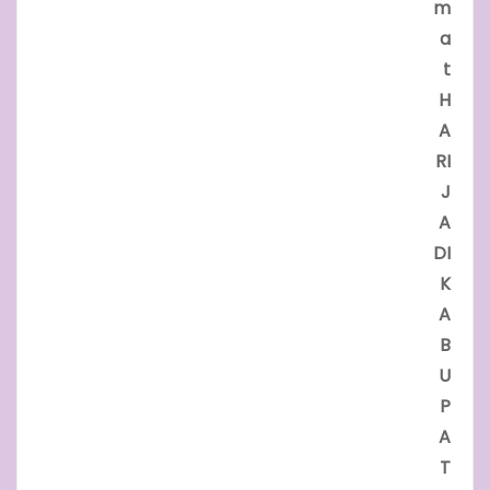
m
a
t
H
A
RI
J
A
DI
K
A
B
U
P
A
T