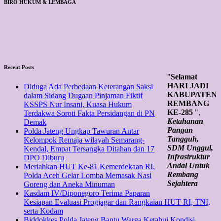
BIRO HUKUM & LEMBAGA
Recent Posts
"
Selamat
HARI JADI
Diduga Ada Perbedaan Keterangan Saksi
KABUPATEN
dalam Sidang Dugaan Pinjaman Fiktif
REMBANG
KSSPS Nur Insani, Kuasa Hukum
KE-285
",
Terdakwa Soroti Fakta Persidangan di PN
Ketahanan
Demak
Pangan
Polda Jateng Ungkap Tawuran Antar
Tangguh,
Kelompok Remaja wilayah Semarang-
SDM Unggul,
Kendal, Empat Tersangka Ditahan dan 17
Infrastruktur
DPO Diburu
Andal Untuk
Meriahkan HUT Ke-81 Kemerdekaan RI,
Rembang
Polda Aceh Gelar Lomba Memasak Nasi
Sejahtera
Goreng dan Aneka Minuman
Kasdam IV/Diponegoro Terima Paparan
Kesiapan Evaluasi Progjagar dan Rangkaian HUT RI, TNI,
serta Kodam
Biddokkes Polda Jateng Bantu Warga Ketahui Kondisi