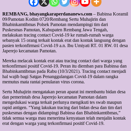
REMBANG, bhayangkaraperdananews.com
– Babinsa Koramil
09/Pamotan Kodim 0720/Rembang Sertu Muhajirin dan
Bhabinkamtibmas Polsek Pamotan mendampingi tim dari
Puskesmas Pamotan, Kabupaten Rembang Jawa Tengah,
melakukan tracing contact Covid-19 ke rumah-rumah warga
sebanyak 15 orang terkait kontak erat dan kontak langsung dengan
pasien terkonfirmasi Covid-19 a.n. Ibu Umiyati RT. 01 RW. 01 desa
Japerejo kecamatan Pamotan.
Mereka melacak kontak erat atau tracing contact dari warga yang
terkonfirmasi positif Covid-19. Peran itu diemban para Babinsa dan
Bhabinkamtibmas pada Rabu (10/3/2021). Tracing contact menjadi
hal wajib bagi Satgas Penanggulangan Covid-19 dalam rangka
memutus mata rantai penularan virus corona.
Sertu Muhajirin mengatakan peran aparat ini membantu bidan desa
dan pemerintah desa Japerejo kecamatan Pamotan dalam
mengedukasi warga terkait perlunya mengikuti tes swab maupun
rapid antigen. “Yang lakukan tracing dari bidan desa dan tim dari
puskesmas dengan didampingi Babinsa dan Bhabinkamtibmas,”
tidak semua warga mau menerima kenyataan telah menjalin kontak
erat dengan warga yang terkonfirmasi positif Covid-19.