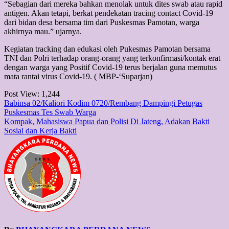
“Sebagian dari mereka bahkan menolak untuk dites swab atau rapid
antigen. Akan tetapi, berkat pendekatan tracing contact Covid-19
dari bidan desa bersama tim dari Puskesmas Pamotan, warga
akhirnya mau.” ujarnya.
Kegiatan tracking dan edukasi oleh Pukesmas Pamotan bersama
TNI dan Polri terhadap orang-orang yang terkonfirmasi/kontak erat
dengan warga yang Positif Covid-19 terus berjalan guna memutus
mata rantai virus Covid-19. ( MBP-‘Suparjan)
Post View:
1,244
Post
Babinsa 02/Kaliori Kodim 0720/Rembang Dampingi Petugas
Puskesmas Tes Swab Warga
navigation
Kompak, Mahasiswa Papua dan Polisi Di Jateng, Adakan Bakti
Sosial dan Kerja Bakti