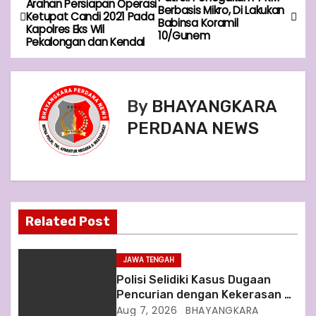
Arahan Persiapan Operasi
Berbasis Mikro, Di Lakukan
Ketupat Candi 2021 Pada
o
Babinsa Koramil
Kapolres Eks Wil
10/Gunem
Pekalongan dan Kendal
s
t
By
BHAYANGKARA
n
PERDANA NEWS
a
v
i
Related Post
g
a
JAWA TENGAH
Polisi Selidiki Kasus Dugaan
t
Pencurian dengan Kekerasan di
Counter HP Royal Phone
Aug 7, 2026
BHAYANGKARA