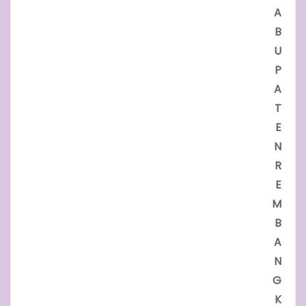
A
B
U
P
A
T
E
N
R
E
M
B
A
N
G
K