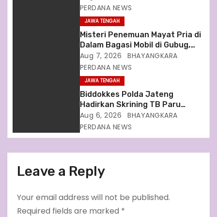
i
Ambarawa
PERDANA NEWS
JAWA TENGAH
o
Misteri Penemuan Mayat Pria di
n
Dalam Bagasi Mobil di Gubug,
Grobogan, Polisi Lakukan Olah
Aug 7, 2026
BHAYANGKARA
TKP
PERDANA NEWS
JAWA TENGAH
Biddokkes Polda Jateng
Hadirkan Skrining TB Paru
Gratis di Bakti Indonesia IV,
Aug 6, 2026
BHAYANGKARA
Perkuat Upaya Eliminasi TB
PERDANA NEWS
2030
Leave a Reply
Your email address will not be published.
Required fields are marked
*