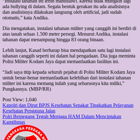
“Instalasi tahanan ini lebih manusiawi. karena tidak mungkin lagi
ada bullying di dalam. Segala bentuk gerakan itu ada analisisnya
dan analisisnya dilakukan langsung oleh artificial, jadi sudah
otomatis,” kata Andika.
Dia mengatakan, instalasi tahanan militer yang canggih ini berdiri di
atas tanah seluas 1.500 meter persegi. Menurut Andika, instalasi
tahanan dapat menampung hingga 83 orang binaan.
Lebih lanjut, Kasad berharap bisa mendapatkan satu lagi instalasi
tahanan canggih seperti ini dalam hal pengadaan. Dia juga meminta
Polisi Militer Kodam Jaya dapat memanfaatkan fasilitas ini.
“Jadi saya titip kepada seluruh pejabat di Polisi Militer Kodam Jaya
untuk benar-benar memanfaatkan kelebihan dari instalasi tahanan
militer ini karena memang inilah yang seharusnya kita miliki,”
Pungkasnya. (MBP/RR)
Post View:
1,040
Post
Kapolri dan Dirut BPJS Kesehatan Sepakat Tingkatkan Pelayanan
Kesehatan Pengguna Jalan
navigation
Polri Berpegang Teguh Menjaga HAM Dalam Menciptakan
Kamtibmas