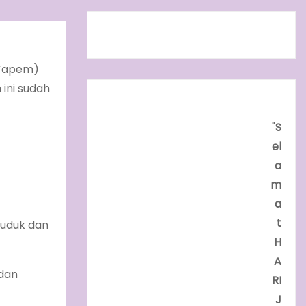
(Tapem)
ini sudah
"
S
el
a
m
a
t
duduk dan
H
A
 dan
RI
J