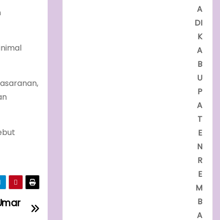
A
n
DI
K
inimal
A
B
U
rasaranan,
P
an
A
T
ebut
E
N
R
E
M
B
Umar
A