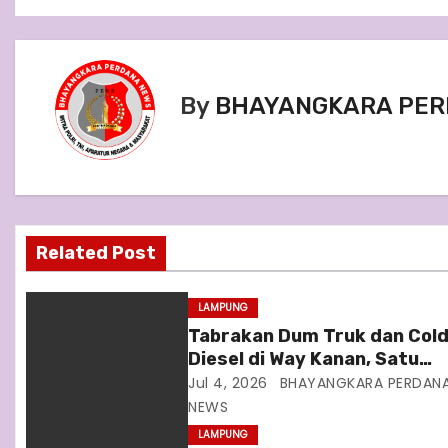
o
s
t
By
BHAYANGKARA PER
n
a
v
Related Post
i
g
LAMPUNG
Tabrakan Dum Truk dan Col
a
Diesel di Way Kanan, Satu
Pengemudi Patah Tulang Ka
Jul 4, 2026
BHAYANGKARA PERDAN
t
NEWS
i
LAMPUNG