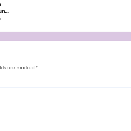
m
ung
A
elds are marked
*