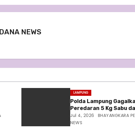
DANA NEWS
LAMPUNG
d
Polda Lampung Gagalk
Peredaran 5 Kg Sabu d
ki
Butir Ekstasi di Bakauh
A
Jul 4, 2026
BHAYANGKARA P
NEWS