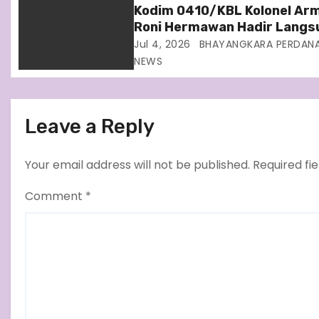
Kodim 0410/KBL Kolonel Ar
o
Roni Hermawan Hadir Langs
Dalam Upacara HUT
Jul 4, 2026
BHAYANGKARA PERDAN
n
Bhayangkara Ke 80
NEWS
Leave a Reply
Your email address will not be published.
Required fi
Comment
*