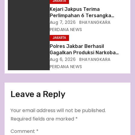
JAKARTA
o
Kejari Jakpus Terima
n
Perlimpahan 6 Tersangka
Terkait Kasus Dugaan Korupsi
Aug 7, 2026
BHAYANGKARA
Tata Kelola Minyak Mentah
PERDANA NEWS
Pertamina
JAKARTA
Polres Jakbar Berhasil
Gagalkan Produksi Narkoba
Senilai Ratusan Miliar dari 7
Aug 6, 2026
BHAYANGKARA
Orang Tersangka
PERDANA NEWS
Leave a Reply
Your email address will not be published.
Required fields are marked
*
Comment
*