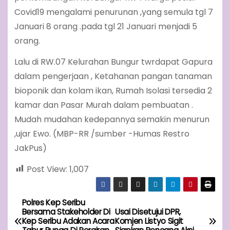
Covid19 mengalami penurunan ,yang semula tgl 7
Januari 8 orang .pada tgl 21 Januari menjadi 5
orang.
Lalu di RW.07 Kelurahan Bungur twrdapat Gapura
dalam pengerjaan , Ketahanan pangan tanaman
bioponik dan kolam ikan, Rumah Isolasi tersedia 2
kamar dan Pasar Murah dalam pembuatan .
Mudah mudahan kedepannya semakin menurun
,ujar Ewo. (MBP-RR /sumber -Humas Restro
JakPus)
Post View:
1,007
Polres Kep Seribu
P
Bersama Stakeholder Di
Usai Disetujui DPR,
Kep Seribu Adakan Acara
Komjen Listyo Sigit