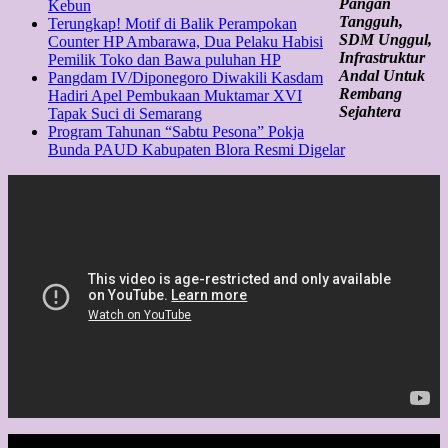
Pangan
Kebun
Tangguh,
Terungkap! Motif di Balik Perampokan
SDM Unggul,
Counter HP Ambarawa, Dua Pelaku Habisi
Infrastruktur
Pemilik Toko dan Bawa puluhan HP
Andal Untuk
Pangdam IV/Diponegoro Diwakili Kasdam
Rembang
Hadiri Apel Pembukaan Muktamar XVI
Sejahtera
Tapak Suci di Semarang
Program Tahunan “Sabtu Pesona” Pokja
Bunda PAUD Kabupaten Blora Resmi Digelar