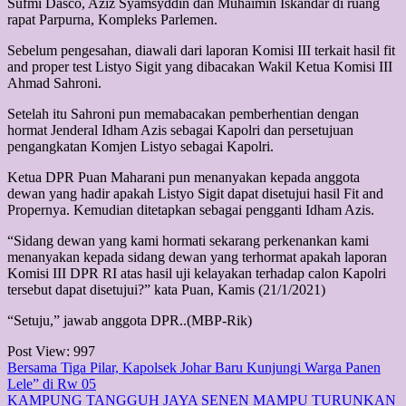
Sufmi Dasco, Aziz Syamsyddin dan Muhaimin Iskandar di ruang
rapat Parpurna, Kompleks Parlemen.
Sebelum pengesahan, diawali dari laporan Komisi III terkait hasil fit
and proper test Listyo Sigit yang dibacakan Wakil Ketua Komisi III
Ahmad Sahroni.
Setelah itu Sahroni pun memabacakan pemberhentian dengan
hormat Jenderal Idham Azis sebagai Kapolri dan persetujuan
pengangkatan Komjen Listyo sebagai Kapolri.
Ketua DPR Puan Maharani pun menanyakan kepada anggota
dewan yang hadir apakah Listyo Sigit dapat disetujui hasil Fit and
Propernya. Kemudian ditetapkan sebagai pengganti Idham Azis.
“Sidang dewan yang kami hormati sekarang perkenankan kami
menanyakan kepada sidang dewan yang terhormat apakah laporan
Komisi III DPR RI atas hasil uji kelayakan terhadap calon Kapolri
tersebut dapat disetujui?” kata Puan, Kamis (21/1/2021)
“Setuju,” jawab anggota DPR..(MBP-Rik)
Post View:
997
Post
Bersama Tiga Pilar, Kapolsek Johar Baru Kunjungi Warga Panen
Lele” di Rw 05
navigation
KAMPUNG TANGGUH JAYA SENEN MAMPU TURUNKAN