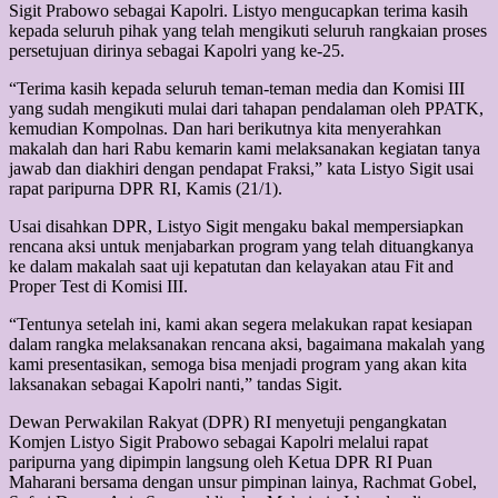
Sigit Prabowo sebagai Kapolri. Listyo mengucapkan terima kasih
kepada seluruh pihak yang telah mengikuti seluruh rangkaian proses
persetujuan dirinya sebagai Kapolri yang ke-25.
“Terima kasih kepada seluruh teman-teman media dan Komisi III
yang sudah mengikuti mulai dari tahapan pendalaman oleh PPATK,
kemudian Kompolnas. Dan hari berikutnya kita menyerahkan
makalah dan hari Rabu kemarin kami melaksanakan kegiatan tanya
jawab dan diakhiri dengan pendapat Fraksi,” kata Listyo Sigit usai
rapat paripurna DPR RI, Kamis (21/1).
Usai disahkan DPR, Listyo Sigit mengaku bakal mempersiapkan
rencana aksi untuk menjabarkan program yang telah dituangkanya
ke dalam makalah saat uji kepatutan dan kelayakan atau Fit and
Proper Test di Komisi III.
“Tentunya setelah ini, kami akan segera melakukan rapat kesiapan
dalam rangka melaksanakan rencana aksi, bagaimana makalah yang
kami presentasikan, semoga bisa menjadi program yang akan kita
laksanakan sebagai Kapolri nanti,” tandas Sigit.
Dewan Perwakilan Rakyat (DPR) RI menyetuji pengangkatan
Komjen Listyo Sigit Prabowo sebagai Kapolri melalui rapat
paripurna yang dipimpin langsung oleh Ketua DPR RI Puan
Maharani bersama dengan unsur pimpinan lainya, Rachmat Gobel,