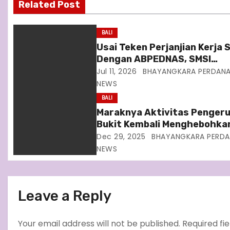
Related Post
i
g
BALI
Usai Teken Perjanjian Kerja
a
Dengan ABPEDNAS, SMSI
Bergerak Bentuk Pokja New
Jul 11, 2026
BHAYANGKARA PERDAN
t
Room Jaga Desa
NEWS
i
BALI
Maraknya Aktivitas Penger
o
Bukit Kembali Menghebohka
Kecamatan Dawan
Dec 29, 2025
BHAYANGKARA PERD
n
NEWS
Leave a Reply
Your email address will not be published.
Required fi