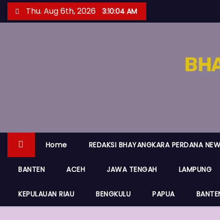
S
Thu. Aug 6th, 2026
3:10:04 AM
k
i
p
BH
t
o
c
o
n
t
e
Home
REDAKSI BHAYANGKARA PERDANA NE
n
BANTEN
ACEH
JAWA TENGAH
LAMPUNG
t
KEPULAUAN RIAU
BENGKULU
PAPUA
BANTE