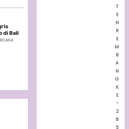
T
E
N
gris
R
di Bali
E
RDANA
M
B
A
N
G
K
E
-
2
8
5