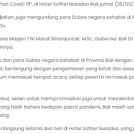
st Covid-19”, di Hotel Sofitel Nusadua Bali, jumat (26/03/
jaitan, juga mengundang para Dubes negara sahabat di P
tu.
a Mayjen TNI Maruli Simanjuntak, M.Sc, Gubernur Bali Dr.
ainnya.
u dan para Dubes negara sahabat di Provinsi Bali denga
ebut, berlangung dengan pengamanan yang ketat dan sesu
lum memasuki tempat acara, setiap peserta termasuk pan
ebut, selain untuk mempromosikan juga untuk meyakinka
yang hadir bahwa kedepan pasca pandemi, Bali masih sa
ing.
angsung selama dua hari di Hotel Sofitel Nusadua, yang 