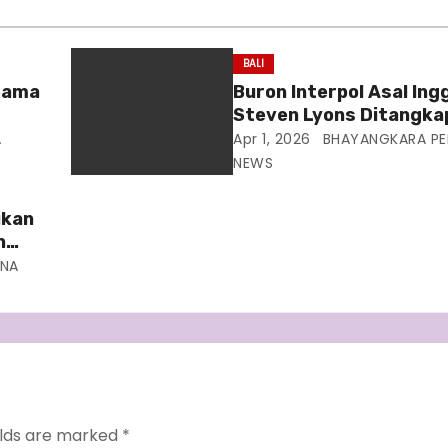
BALI
 Sama
Buron Interpol Asal Ing
Steven Lyons Ditangkap 
s
A
Apr 1, 2026
BHAYANGKARA PE
NEWS
ukan
n
ANA
elds are marked
*