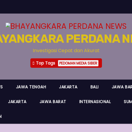
AYANGKARA PERDANA N
Investigasi Cepat dan Akurat
Top Tags
PEDOMAN MEDIA SIBER
WS
JAWA TENGAH
JAKARTA
BALI
JAWA BA
JAKARTA
JAWA BARAT
INTERNASIONAL
SUM
N