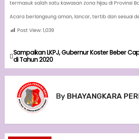
termasuk salah satu kawasan zona hijau di Provinsi Bal
Acara berlangsung aman, lancar, tertib dan sesuai
Post View:
1,039
Sampaikan LKPJ, Gubernur Koster Beber Ca
P
di Tahun 2020
o
s
t
By
BHAYANGKARA PER
n
a
v