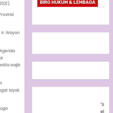
BIRO HUKUM & LEMBAGA
2021).
rovinsi
 Ir. Wayan
n Agenda
ai
itia wajib
n
ngat layak
"
S
juga
el