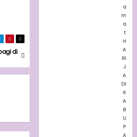
a
m
a
t
H
A
bagi di
RI
J
A
DI
K
A
B
U
P
A