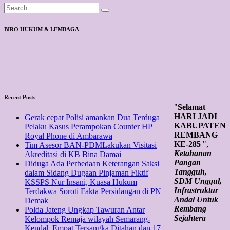
BIRO HUKUM & LEMBAGA
Recent Posts
"
Selamat
HARI JADI
Gerak cepat Polisi amankan Dua Terduga
KABUPATEN
Pelaku Kasus Perampokan Counter HP
REMBANG
Royal Phone di Ambarawa
KE-285
",
Tim Asesor BAN-PDMLakukan Visitasi
Ketahanan
Akreditasi di KB Bina Damai
Pangan
Diduga Ada Perbedaan Keterangan Saksi
Tangguh,
dalam Sidang Dugaan Pinjaman Fiktif
SDM Unggul,
KSSPS Nur Insani, Kuasa Hukum
Infrastruktur
Terdakwa Soroti Fakta Persidangan di PN
Andal Untuk
Demak
Rembang
Polda Jateng Ungkap Tawuran Antar
Sejahtera
Kelompok Remaja wilayah Semarang-
Kendal, Empat Tersangka Ditahan dan 17