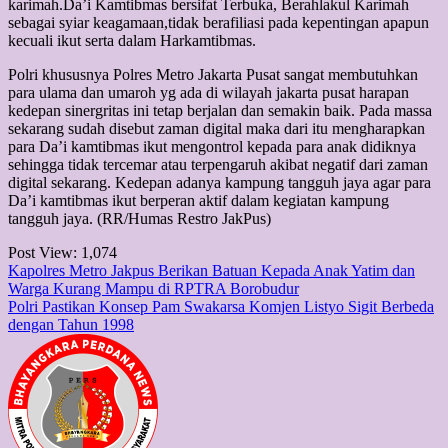
karimah.Da’i Kamtibmas bersifat Terbuka, Berahlakul Karimah
sebagai syiar keagamaan,tidak berafiliasi pada kepentingan apapun
kecuali ikut serta dalam Harkamtibmas.
Polri khususnya Polres Metro Jakarta Pusat sangat membutuhkan
para ulama dan umaroh yg ada di wilayah jakarta pusat harapan
kedepan sinergritas ini tetap berjalan dan semakin baik. Pada massa
sekarang sudah disebut zaman digital maka dari itu mengharapkan
para Da’i kamtibmas ikut mengontrol kepada para anak didiknya
sehingga tidak tercemar atau terpengaruh akibat negatif dari zaman
digital sekarang. Kedepan adanya kampung tangguh jaya agar para
Da’i kamtibmas ikut berperan aktif dalam kegiatan kampung
tangguh jaya. (RR/Humas Restro JakPus)
Post View:
1,074
Post
Kapolres Metro Jakpus Berikan Batuan Kepada Anak Yatim dan
Warga Kurang Mampu di RPTRA Borobudur
navigation
Polri Pastikan Konsep Pam Swakarsa Komjen Listyo Sigit Berbeda
dengan Tahun 1998