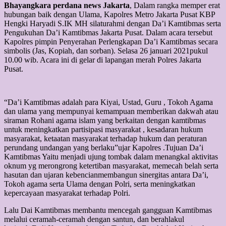
Bhayangkara perdana news Jakarta
, Dalam rangka memper erat
hubungan baik dengan Ulama, Kapolres Metro Jakarta Pusat KBP
Hengki Haryadi S.IK MH silaturahmi dengan Da’i Kamtibmas serta
Pengukuhan Da’i Kamtibmas Jakarta Pusat. Dalam acara tersebut
Kapolres pimpin Penyerahan Perlengkapan Da’i Kamtibmas secara
simbolis (Jas, Kopiah, dan sorban). Selasa 26 januari 2021pukul
10.00 wib. Acara ini di gelar di lapangan merah Polres Jakarta
Pusat.
“Da’i Kamtibmas adalah para Kiyai, Ustad, Guru , Tokoh Agama
dan ulama yang mempunyai kemampuan memberikan dakwah atau
siraman Rohani agama islam yang berkaitan dengan kamtibmas
untuk meningkatkan partisipasi masyarakat , kesadaran hukum
masyarakat, ketaatan masyarakat terhadap hukum dan peraturan
perundang undangan yang berlaku”ujar Kapolres .Tujuan Da’i
Kamtibmas Yaitu menjadi ujung tombak dalam menangkal aktivitas
oknum yg merongrong ketertiban masyarakat, memecah belah serta
hasutan dan ujaran kebencianmembangun sinergitas antara Da’i,
Tokoh agama serta Ulama dengan Polri, serta meningkatkan
kepercayaan masyarakat terhadap Polri.
Lalu Dai Kamtibmas membantu mencegah gangguan Kamtibmas
melalui ceramah-ceramah dengan santun, dan berahlakul