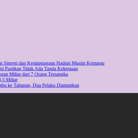
kan Sinergi dan Kesiapsiagaan Hadapi Musim Kemarau
isi Pastikan Tidak Ada Tanda Kekerasan
usan Miliar dari 7 Orang Tersangka
,5 Miliar
Sabu ke Tahanan, Dua Pelaku Diamankan