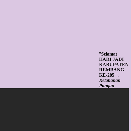
"
Selamat
HARI JADI
KABUPATEN
REMBANG
KE-285
",
Ketahanan
Pangan
Tangguh,
SDM Unggul,
Infrastruktur
Andal Untuk
Rembang
Sejahtera