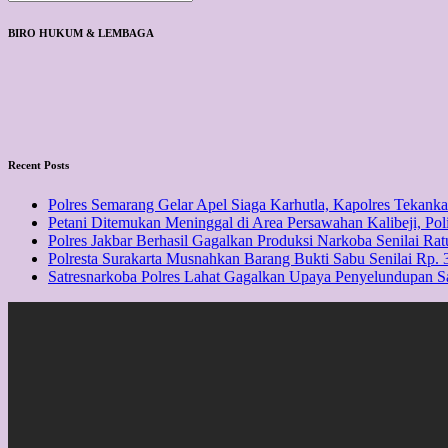
BIRO HUKUM & LEMBAGA
Recent Posts
Polres Semarang Gelar Apel Siaga Karhutla, Kapolres Tekan
Petani Ditemukan Meninggal di Area Persawahan Kalibeji, Pol
Polres Jakbar Berhasil Gagalkan Produksi Narkoba Senilai Rat
Polresta Surakarta Musnahkan Barang Bukti Sabu Senilai Rp. 3
Satresnarkoba Polres Lahat Gagalkan Upaya Penyelundupan 