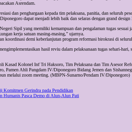
ibacakan Asrendam.
iasi dan penghargaan kepada tim pelaksana, panitia, dan seluruh pes
/Diponegoro dapat menjadi lebih baik dan selaras dengan grand design 
 Negeri Sipil yang memiliki kemampuan dan pengalaman tugas sesuai 
kungan kerja satuan masing-masing,” ujarnya.
 koordinasi demi keberlanjutan program reformasi birokrasi di selur
mengimplementasikan hasil reviu dalam pelaksanaan tugas sehari-hari,
hli Kasad Kolonel Inf Tri Haksoro, Tim Pelaksana dan Tim Asesor Refor
o, Pamen Ahli Pangdam IV/Diponegoro Bidang Jemen dan Sishanneg, Ir
aupun melalui zoom meeting. (MBPN-Sunarno/Pendam IV/Diponegoro)
uji Komitmen Gerindra pada Pendidikan
n Humanis Pasca Demo di Alun-Alun Pati