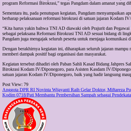
program Reformasi Birokrasi,” tegas Pangdam dalam amanat yang d
Sementara itu, pada penutupan kegiatan, Pangdam menyampaikan apres
berharap pelaksanaan reformasi birokrasi di satuan jajaran Kodam IV
“Kita harus yakin bahwa TNI AD diawaki oleh Prajurit dan Pegawai
sebagai pelaksana Reformasi Birokrasi TNI AD sesuai bidang di ling
Pangdam juga mengajak seluruh peserta untuk menjaga komunikasi dan
Dengan berakhirnya kegiatan ini, diharapkan seluruh jajaran mampu 
memberi dampak positif bagi organisasi dan masyarakat.
Kegiatan tersebut dihadiri oleh Paban Sahli Kasad Bidang Jahpres Sa
Birokrasi Kodam IV/Diponegoro, para Asisten Kasdam IV/Diponegor
satuan jajaran Kodam IV/Diponegoro, baik yang hadir langsung m
Post View:
79
Post
Anggota DPR RI Novinta Wijayanti Raih Gelar Doktor, Miftareza P
Kodim 0718/Pati Membantu Pembersihan Sampah sebagai Pendekata
navigation