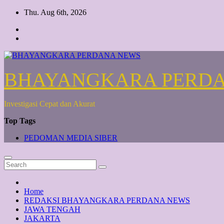
Skip
Thu. Aug 6th, 2026
to
content
BHAYANGKARA PERD
Investigasi Cepat dan Akurat
Top Tags
PEDOMAN MEDIA SIBER
Home
REDAKSI BHAYANGKARA PERDANA NEWS
JAWA TENGAH
JAKARTA