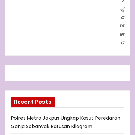
S
ej
a
ht
er
a
Recent Posts
Polres Metro Jakpus Ungkap Kasus Peredaran
Ganja Sebanyak Ratusan Kilogram