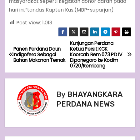
masyarakat seperti kegiatan donor darah pada
hari ini,”tandas Kapten Kus.(MBP-suparjan)
Post View:
1,013
Kunjungan Perdana
P
Panen Perdana Daun
Ketua Persit KCK
Indigofera Sebagai
Koorcab Rem 073 PD IV
o
Bahan Makanan Ternak
Diponegoro ke Kodim
0720/Rembang
s
t
By
BHAYANGKARA
n
PERDANA NEWS
a
v
i