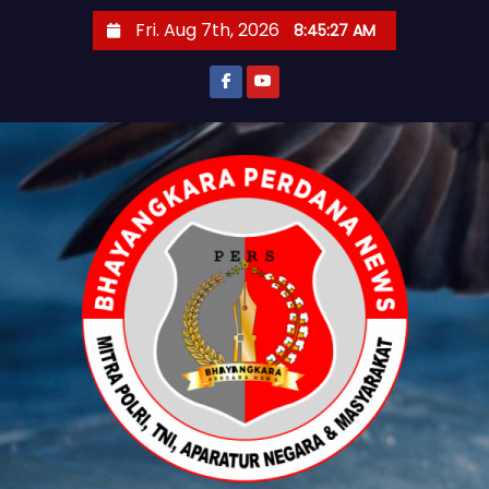
S
Fri. Aug 7th, 2026
8:45:28 AM
k
i
p
t
o
c
o
n
t
e
n
t