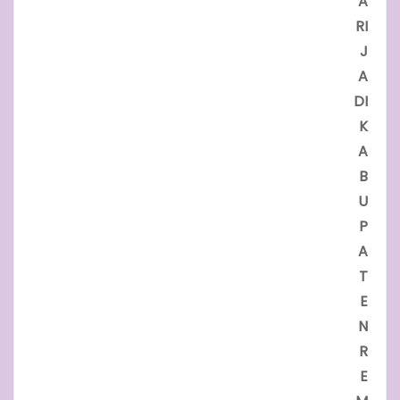
A
RI
J
A
DI
K
A
B
U
P
A
T
E
N
R
E