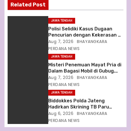
Related Post
g
a
JAWA TENGAH
Polisi Selidiki Kasus Dugaan
t
Pencurian dengan Kekerasan di
Counter HP Royal Phone
Aug 7, 2026
BHAYANGKARA
i
Ambarawa
PERDANA NEWS
JAWA TENGAH
o
Misteri Penemuan Mayat Pria di
n
Dalam Bagasi Mobil di Gubug,
Grobogan, Polisi Lakukan Olah
Aug 7, 2026
BHAYANGKARA
TKP
PERDANA NEWS
JAWA TENGAH
Biddokkes Polda Jateng
Hadirkan Skrining TB Paru
Gratis di Bakti Indonesia IV,
Aug 6, 2026
BHAYANGKARA
Perkuat Upaya Eliminasi TB
PERDANA NEWS
2030