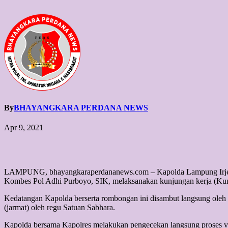
By
BHAYANGKARA PERDANA NEWS
Apr 9, 2021
LAMPUNG, bhayangkaraperdananews.com – Kapolda Lampung Irjen P
Kombes Pol Adhi Purboyo, SIK, melaksanakan kunjungan kerja (Kunk
Kedatangan Kapolda berserta rombongan ini disambut langsung oleh
(jarmat) oleh regu Satuan Sabhara.
Kapolda bersama Kapolres melakukan pengecekan langsung proses va