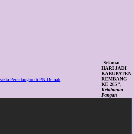
"
Selamat
HARI JADI
KABUPATEN
REMBANG
Fakta Persidangan di PN Demak
KE-285
",
Ketahanan
Pangan
Tangguh,
SDM Unggul,
Infrastruktur
Andal Untuk
Rembang
Sejahtera