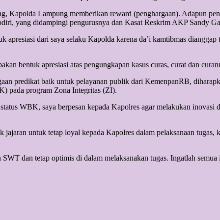
ang, Kapolda Lampung memberikan reward (penghargaan). Adapun pen
odiri, yang didampingi pengurusnya dan Kasat Reskrim AKP Sandy Gal
 apresiasi dari saya selaku Kapolda karena da’i kamtibmas dianggap t
akan bentuk apresiasi atas pengungkapan kasus curas, curat dan cur
an predikat baik untuk pelayanan publik dari KemenpanRB, diharapka
) pada program Zona Integritas (ZI).
atus WBK, saya berpesan kepada Kapolres agar melakukan inovasi dal
jajaran untuk tetap loyal kepada Kapolres dalam pelaksanaan tugas, ka
h SWT dan tetap optimis di dalam melaksanakan tugas. Ingatlah semua it