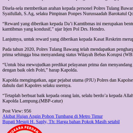
Disela-sela memberikan arahan kepada personel Polres Tulang Baw
Syaifullah, S.Ag, selaku Pimpinan Ponpes Nurussaadah Barokatul Q
“Reward yang diberikan kepada Da’i Kamtibmas ini merupakan bentuk
kamtibmas yang kondusif,” ujar Irjen Pol Drs. Hendro.
Lanjutnya, untuk reward yang diberikan kepada Kasat Reskrim merup
Pada tahun 2020, Polres Tulang Bawang telah mendapatkan pengharga
prima sehingga bisa menyandang status Wilayah Bebas Korupsi (WBK
“Untuk bisa mewujudkan predikat pelayanan prima dan menyandang st
dengan baik oleh Polri,” harap Kapolda.
Kapolda mengingatkan, agar pejabat utama (PJU) Polres dan Kapolsek 
dahulu dari Kapolres selaku usernya.
“Tetaplah berbuat baik kepada orang lain, selalu berdo’a kepada Alla
Kapolda Lampung.(MBP-catur)
Post View:
956
Post
Akibat Hujan Angin Pohon Tumbang di Metro Timur
Bupati Mesuji H. Saply, Th: Harga bahan Pokok Masih setabil
navigation