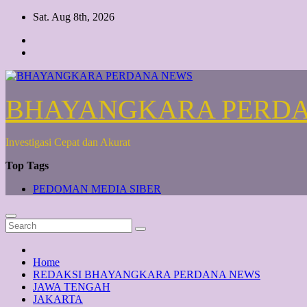
Skip
Sat. Aug 8th, 2026
to
content
BHAYANGKARA PERD
Investigasi Cepat dan Akurat
Top Tags
PEDOMAN MEDIA SIBER
Home
REDAKSI BHAYANGKARA PERDANA NEWS
JAWA TENGAH
JAKARTA