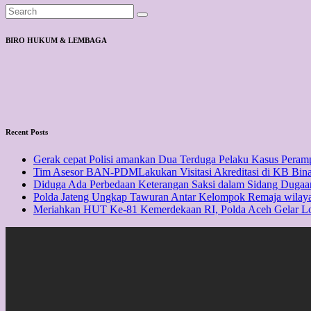
BIRO HUKUM & LEMBAGA
Recent Posts
Gerak cepat Polisi amankan Dua Terduga Pelaku Kasus Pera
Tim Asesor BAN-PDMLakukan Visitasi Akreditasi di KB Bin
Diduga Ada Perbedaan Keterangan Saksi dalam Sidang Dugaa
Polda Jateng Ungkap Tawuran Antar Kelompok Remaja wilay
Meriahkan HUT Ke-81 Kemerdekaan RI, Polda Aceh Gelar 