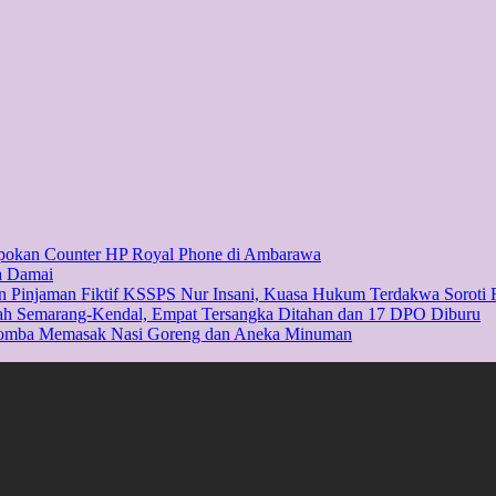
mpokan Counter HP Royal Phone di Ambarawa
a Damai
n Pinjaman Fiktif KSSPS Nur Insani, Kuasa Hukum Terdakwa Soroti 
ah Semarang-Kendal, Empat Tersangka Ditahan dan 17 DPO Diburu
Lomba Memasak Nasi Goreng dan Aneka Minuman