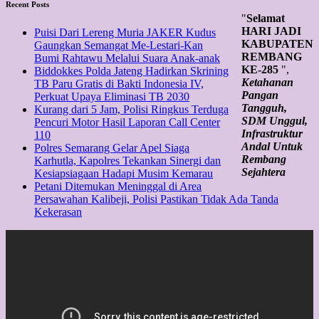
Recent Posts
"
Selamat
HARI JADI
Puisi Dari Lereng Muria JAKER Kudus
KABUPATEN
Gaungkan Semangat Me-Lestari-Kan
REMBANG
Bumi Rahtawu Melalui Suara Anak-anak
KE-285
",
Biddokkes Polda Jateng Hadirkan Skrining
Ketahanan
TB Paru Gratis di Bakti Indonesia IV,
Pangan
Perkuat Upaya Eliminasi TB 2030
Tangguh,
Kurang dari 5 Jam, Polisi Ringkus Terduga
SDM Unggul,
Pencuri Motor Hasil Laporan Call Center
Infrastruktur
110
Andal Untuk
Polres Semarang Gelar Apel Siaga
Rembang
Karhutla, Kapolres Tekankan Sinergi dan
Sejahtera
Kesiapsiagaan Hadapi Musim Kemarau
Petani Ditemukan Meninggal di Area
Persawahan Kalibeji, Polisi Pastikan Tidak Ada Tanda
Kekerasan