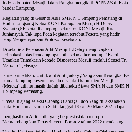
Judo kabupaten Mesuji dalam Rangka mengikuti POPNAS di Kota
bandar Lampung.
Kegiatan yang di Gelar di Aula SMK N 1 Simpang Pematang di
Hadiri Langsung Ketua KONI Kabupaten Mesuji H.Debry
Syaputra,SE serta di dampingi sekretaris KONI Mesuji Rudi
Juniansyah, Tak lupa Pada kegiatan tersebut Peserta yang hadir
tetap Mengedepankan Protokol kesehatan.
Di sela Sela Pelepasan Atlit Mesuji H.Debry mengucapkan
terimakasih atas Pendampingan atlit selama bertanding,” Kami
Ucapkan Trimakasih kepada Disporapar Mesuji melalui Sensei Tri
Mahono ” jelasnya
ia menambahkan, Untuk atlit Atlit judo yg Yang akan Berangkat Ke
bandar lampung kesemuanya berasal dari kabupaten Mesuji
(Mereka) atlit itu masih duduk dibangku Siswa SMA N dan SMK N
1 Simpang Pematang.
” melalui ajang seleksi Cabang Olahraga Judo Yang di laksanakan
pada Hari Jumat sampai Sabtu tanggal 19 s/d 20 Maret 2021 dapat
menghasilkan Atlit – atlit yang berprestasi dan mampu
Menyumbang kan Emas di event Porprov tahun 2022 mendatang.
Melalui Kegiatan ini Saya Himbau kepada Cabang Olahraga yang