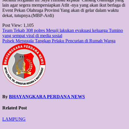
lain agar segera mempersiapkan Atlit -nya yang akan ikut berlaga di
Event Pekan Olahraga Provinsi Yang akan di gelar dalam waktu
dekat, tutupnya.(MBP-Ardi)
Post View:
1,105
Post
Team Tekab 308 polres Mesuji lakukan evakuasi keluarga Tumino
yang sempat viral di media sosial
navigation
Polsek Menggala Tangkap Pelaku Pencurian di Rumah Warga
By
BHAYANGKARA PERDANA NEWS
Related Post
LAMPUNG