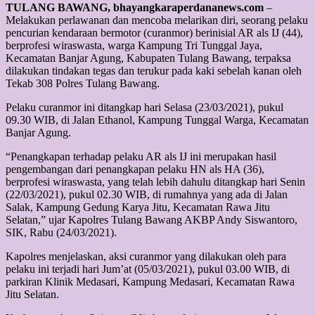
TULANG BAWANG, bhayangkaraperdananews.com
–
Melakukan perlawanan dan mencoba melarikan diri, seorang pelaku
pencurian kendaraan bermotor (curanmor) berinisial AR als IJ (44),
berprofesi wiraswasta, warga Kampung Tri Tunggal Jaya,
Kecamatan Banjar Agung, Kabupaten Tulang Bawang, terpaksa
dilakukan tindakan tegas dan terukur pada kaki sebelah kanan oleh
Tekab 308 Polres Tulang Bawang.
Pelaku curanmor ini ditangkap hari Selasa (23/03/2021), pukul
09.30 WIB, di Jalan Ethanol, Kampung Tunggal Warga, Kecamatan
Banjar Agung.
“Penangkapan terhadap pelaku AR als IJ ini merupakan hasil
pengembangan dari penangkapan pelaku HN als HA (36),
berprofesi wiraswasta, yang telah lebih dahulu ditangkap hari Senin
(22/03/2021), pukul 02.30 WIB, di rumahnya yang ada di Jalan
Salak, Kampung Gedung Karya Jitu, Kecamatan Rawa Jitu
Selatan,” ujar Kapolres Tulang Bawang AKBP Andy Siswantoro,
SIK, Rabu (24/03/2021).
Kapolres menjelaskan, aksi curanmor yang dilakukan oleh para
pelaku ini terjadi hari Jum’at (05/03/2021), pukul 03.00 WIB, di
parkiran Klinik Medasari, Kampung Medasari, Kecamatan Rawa
Jitu Selatan.