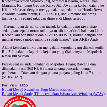
Korbannya Anton Sujarwo (20), berprofesi swasta, warga Jalan
Manggis, Kampung Gedung Karya Jitu. Awalnya korban datang ke
Klinik Medasari dengan menggunakan sepeda motor Honda Revo
Absolute, warna merah, B 6271 SUD, untuk membesuk orang
tuanya yang sedang sakit dan dirawat di klinik tersebut.
“Karena hujan deras, korban masuk ke dalam ruang rawat inap
sedangkan sepeda motor miliknya masih terparkir di halaman klinik.
Korban lalu beristirahat dan pukul 05.00 WIB, korban bangun dan
melihat sepeda motor miliknya sudah hilang,” jelas AKBP Andy.
Akibat kejadian ini korban mengalami kerugian yang ditaksir senilai
Rp. 5 Juta dan melaporkan kejadian yang dialaminya ke Mapolsek
Rawa Jitu Selatan.
Pelaku saat ini sudah ditahan di Mapolres Tulang Bawang dan
dikenakan Pasal 363 KUHPidana tentang pencurian dengan
pemberatan. Diancam dengan pidana penjara paling lama 7 tahun.
(MBP-Catur)
Post View:
1,055
Post
Bupati Mesuji Resmikan Tugu Macan Brabasan
Bupati Mesuji Saply, TH meresmikan Wisata Asik Wiralaga (WAW)
navigation