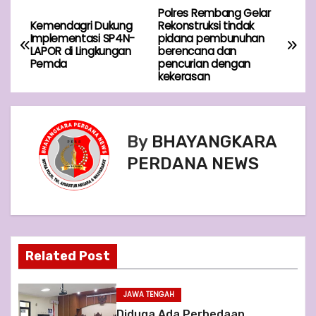
Polres Rembang Gelar
P
Kemendagri Dukung
Rekonstruksi tindak
Implementasi SP4N-
pidana pembunuhan
o
LAPOR di Lingkungan
berencana dan
Pemda
pencurian dengan
s
kekerasan
t
n
By
BHAYANGKARA
PERDANA NEWS
a
v
i
g
Related Post
a
JAWA TENGAH
Diduga Ada Perbedaan