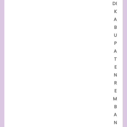
DI
K
A
B
U
P
A
T
E
N
R
E
M
B
A
N