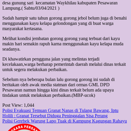
desa gunung sari kecamatan Waykhilau kabupaten Pesawaran
Lampung.( Sabtu/03/04/2021 )
Sudah hampir satu tahun gorong gorong jebol belum juga di benahi
menggunakan kayu kelapa gelondongan yang di buat warga
masyarakat kertasana.
Melihat kondisi jembatan gorong gorong yang terbuat dari kayu
makin hari semakin rapuh karna menggunakan kayu kelapa muda
seadanya.
Di khawatirkan pengguna jalan yang melintas terjadi
kecelakaan,warga berharap pemerintah daerah melalui dinas terkait
untuk segera melakukan perbaikan.
Sebelum nya beberapa bulan lalu gorong gorong ini sudah di
beritakan oleh awak media statman dari ormas GML DPD
Pesawaran namun hingga kini dinas terkait belum ada upaya
tindakan untuk melakukan perbaikan.(MBP-ucok)
Post View:
1,044
Post
Polisi Evakuasi Temuan Granat Nanas di Tulang Bawang, Iptu
Holili : Granat Tersebut Diduga Peninggalan Sisa Perang
navigation
Polisi Gerebek Warung Lapo Tuak di Kampung Kagungan Rahayu