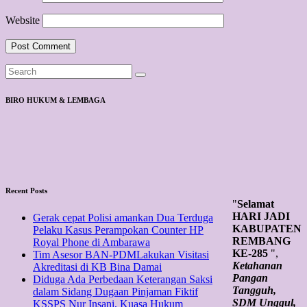
Website
BIRO HUKUM & LEMBAGA
Recent Posts
"
Selamat
HARI JADI
Gerak cepat Polisi amankan Dua Terduga
KABUPATEN
Pelaku Kasus Perampokan Counter HP
REMBANG
Royal Phone di Ambarawa
KE-285
",
Tim Asesor BAN-PDMLakukan Visitasi
Ketahanan
Akreditasi di KB Bina Damai
Pangan
Diduga Ada Perbedaan Keterangan Saksi
Tangguh,
dalam Sidang Dugaan Pinjaman Fiktif
SDM Unggul,
KSSPS Nur Insani, Kuasa Hukum