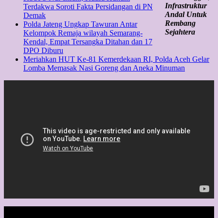
Infrastruktur
Terdakwa Soroti Fakta Persidangan di PN
Andal Untuk
Demak
Rembang
Polda Jateng Ungkap Tawuran Antar
Sejahtera
Kelompok Remaja wilayah Semarang-
Kendal, Empat Tersangka Ditahan dan 17
DPO Diburu
Meriahkan HUT Ke-81 Kemerdekaan RI, Polda Aceh Gelar
Lomba Memasak Nasi Goreng dan Aneka Minuman