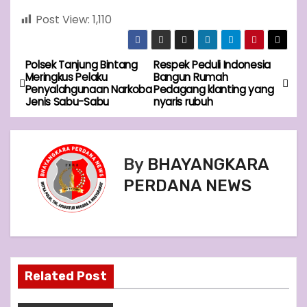
Post View:
1,110
Polsek Tanjung Bintang
Respek Peduli Indonesia
P
Meringkus Pelaku
Bangun Rumah
Penyalahgunaan Narkoba
Pedagang klanting yang
o
Jenis Sabu-Sabu
nyaris rubuh
s
t
By
BHAYANGKARA
n
PERDANA NEWS
a
v
i
Related Post
g