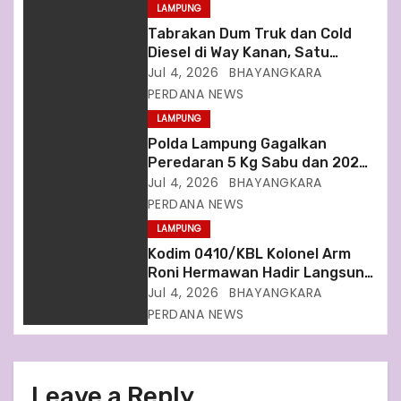
LAMPUNG
a
Tabrakan Dum Truk dan Cold
Diesel di Way Kanan, Satu
t
Pengemudi Patah Tulang Kaki
Jul 4, 2026
BHAYANGKARA
PERDANA NEWS
i
LAMPUNG
o
Polda Lampung Gagalkan
Peredaran 5 Kg Sabu dan 202
n
Butir Ekstasi di Bakauheni
Jul 4, 2026
BHAYANGKARA
PERDANA NEWS
LAMPUNG
Kodim 0410/KBL Kolonel Arm
Roni Hermawan Hadir Langsung
Dalam Upacara HUT
Jul 4, 2026
BHAYANGKARA
Bhayangkara Ke 80
PERDANA NEWS
Leave a Reply