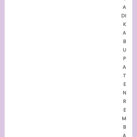
A
DI
K
A
B
U
P
A
T
E
N
R
E
M
B
A