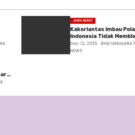
JAWA BARAT
Kakorlantas Imbau Pola
Indonesia Tidak Memblo
sa
Wartawan: “Jangan Ad
NA
Dec 12, 2025
BHAYANGKARA 
Sumbatan Informasi”
NEWS
baru
NA