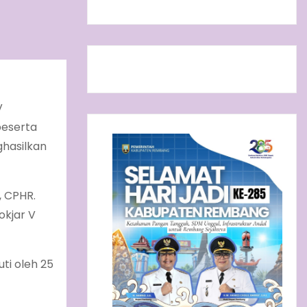
V
peserta
ghasilkan
, CPHR.
okjar V
ti oleh 25