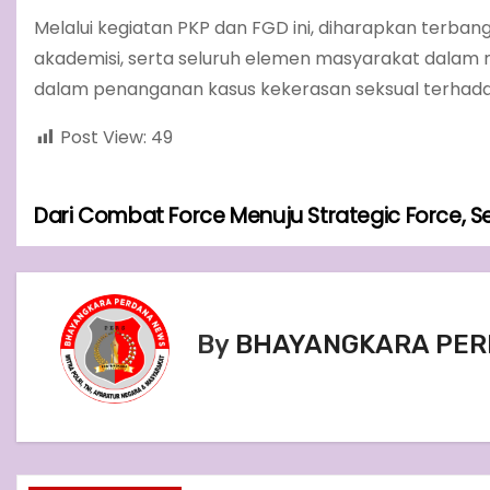
Melalui kegiatan PKP dan FGD ini, diharapkan terban
akademisi, serta seluruh elemen masyarakat dalam
dalam penanganan kasus kekerasan seksual terhadap
Post View:
49
Dari Combat Force Menuju Strategic Force, 
P
o
s
By
BHAYANGKARA PER
t
n
a