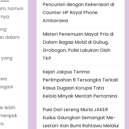
buat
Pencurian dengan Kekerasan di
kum, namun
Counter HP Royal Phone
rnya.
Ambarawa
ang
Misteri Penemuan Mayat Pria di
an dalam
Dalam Bagasi Mobil di Gubug,
Grobogan, Polisi Lakukan Olah
n yang
TKP
Kejari Jakpus Terima
hwa
Perlimpahan 6 Tersangka Terkait
angani
Kasus Dugaan Korupsi Tata
Kelola Minyak Mentah Pertamina
s lebih
Puisi Dari Lereng Muria JAKER
menjadi
Kudus Gaungkan Semangat Me-
a.
Lestari-Kan Bumi Rahtawu Melalui