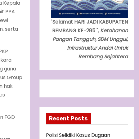
a Kepala
nit PPA
Dewi
"
Selamat HARI JADI KABUPATEN
n, serta
REMBANG KE-285
",
Ketahanan
Pangan Tangguh, SDM Unggul,
Infrastruktur Andal Untuk
 PKP
Rembang Sejahtera
rkara
g guna
cus Group
n hak
as
an FGD
Recent Posts
Polisi Selidiki Kasus Dugaan