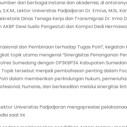
umber dari berbagai instansi dan akademisi, di antarany
.M., Lektor Universitas Padjadjaran Dr. Emrus, M.Si., Ka
 Sekretaris Dinas Tenaga Kerja dan Transmigrasi Dr. Irma 
atun AKBP Dewi Susilo Pangestuti dan Kompol Dedi Hermawa
sional dan Pembinaan terhadap Tugas Polri”, kegiatan
ngkat topik utama mengenai “Sinergisitas Penanganan Pe
 Polres Sumedang dengan DP3KBP3A Kabupaten Sumedan
Topik tersebut menjadi pembahasan penting dalam Fo
i Polri dalam memberikan perlindungan hukum, pemenuha
sional, humanis, dan berkeadilan melalui sinergitas lint
 Lektor Universitas Padjadjaran mengapresiasi pelaksana
si saat ini.