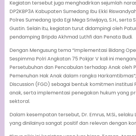
Kegiatan tersebut juga menghadirkan sejumlah naras
DP2KBP3A Kabupaten Sumedang Ibu Ekki Riswandyah, S.K
Polres Sumedang Ipda Egi Mega Sriwijaya, S.H., serta
Gustin. Selain itu, kegiatan turut didampingi oleh P
pendamping Bripda Akhmad Luthfi dan Penata Budi.
Dengan Mengusung tema “Implementasi Bidang Opera
Sespimma Polri Angkatan 75 Pokjar V kali ini menga
Persetubuhan dan Pencabulan terhadap Anak oleh
Pemenuhan Hak Anak dalam rangka Harkamtibmas”; 
Discussion (FGD) sebagai bentuk komitmen institus
anak, serta implementasi penegakan hukum yang profe
sektoral.
Dalam kesempatan tersebut, Dr. Emrus, M.Si., selaku
yang dinilainya sangat positif dan relevan dengan kondi