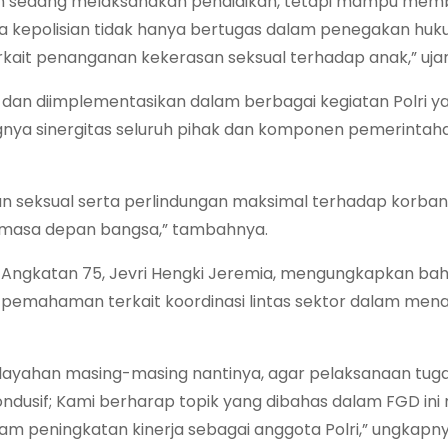
eman sedang melaksanakan pendidikan, tetapi mampu mem
 kepolisian tidak hanya bertugas dalam penegakan hu
kait penanganan kekerasan seksual terhadap anak,” uja
ng dan diimplementasikan dalam berbagai kegiatan Polri y
gnya sinergitas seluruh pihak dan komponen pemerintah
an seksual serta perlindungan maksimal terhadap korba
 masa depan bangsa,” tambahnya.
ri Angkatan 75, Jevri Hengki Jeremia, mengungkapkan ba
pemahaman terkait koordinasi lintas sektor dalam men
wilayahan masing-masing nantinya, agar pelaksanaan tuga
usif; Kami berharap topik yang dibahas dalam FGD ini 
 peningkatan kinerja sebagai anggota Polri,” ungkapny