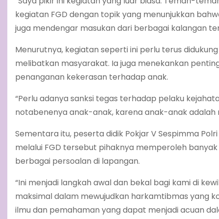
“Saya pikir ini kegiatan yang luar biasa. Teman-t
kegiatan FGD dengan topik yang menunjukkan bahwa
juga mendengar masukan dari berbagai kalangan ter
Menurutnya, kegiatan seperti ini perlu terus diduku
melibatkan masyarakat. Ia juga menekankan pentin
penanganan kekerasan terhadap anak.
“Perlu adanya sanksi tegas terhadap pelaku kejahat
notabenenya anak-anak, karena anak-anak adalah
Sementara itu, peserta didik Pokjar V Sespimma Pol
melalui FGD tersebut pihaknya memperoleh banyak 
berbagai persoalan di lapangan.
“Ini menjadi langkah awal dan bekal bagi kami di ke
maksimal dalam mewujudkan harkamtibmas yang kond
ilmu dan pemahaman yang dapat menjadi acuan dalam