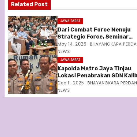
v
Related Post
i
JAWA BARAT
g
Dari Combat Force Menuju
Strategic Force, Seminar
a
Nasional Seskoad Bahas Ma
May 14, 2026
BHAYANGKARA PERDA
Depan TNI AD
NEWS
t
JAWA BARAT
i
Kapolda Metro Jaya Tinjau
Lokasi Penabrakan SDN Kali
o
01 Penyelidikan Melibatkan
Dec 11, 2025
BHAYANGKARA PERDA
Ditreskrimum dan Ditlantas
n
NEWS