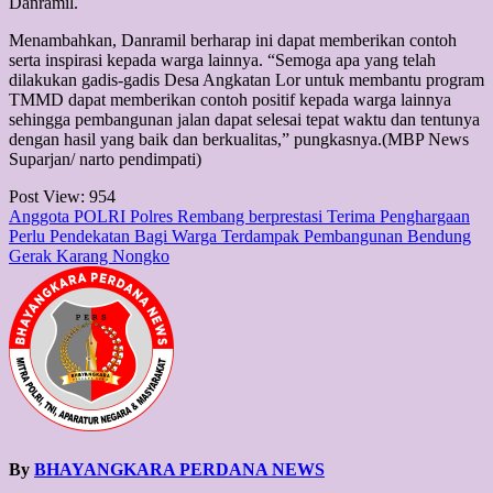
Danramil.
Menambahkan, Danramil berharap ini dapat memberikan contoh
serta inspirasi kepada warga lainnya. “Semoga apa yang telah
dilakukan gadis-gadis Desa Angkatan Lor untuk membantu program
TMMD dapat memberikan contoh positif kepada warga lainnya
sehingga pembangunan jalan dapat selesai tepat waktu dan tentunya
dengan hasil yang baik dan berkualitas,” pungkasnya.(MBP News
Suparjan/ narto pendimpati)
Post View:
954
Post
Anggota POLRI Polres Rembang berprestasi Terima Penghargaan
Perlu Pendekatan Bagi Warga Terdampak Pembangunan Bendung
navigation
Gerak Karang Nongko
By
BHAYANGKARA PERDANA NEWS