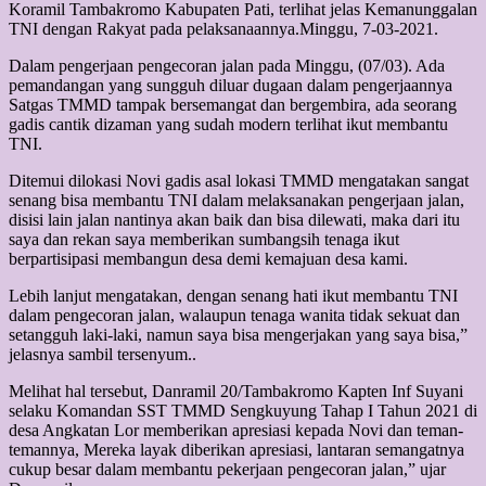
Koramil Tambakromo Kabupaten Pati, terlihat jelas Kemanunggalan
TNI dengan Rakyat pada pelaksanaannya.Minggu, 7-03-2021.
Dalam pengerjaan pengecoran jalan pada Minggu, (07/03). Ada
pemandangan yang sungguh diluar dugaan dalam pengerjaannya
Satgas TMMD tampak bersemangat dan bergembira, ada seorang
gadis cantik dizaman yang sudah modern terlihat ikut membantu
TNI.
Ditemui dilokasi Novi gadis asal lokasi TMMD mengatakan sangat
senang bisa membantu TNI dalam melaksanakan pengerjaan jalan,
disisi lain jalan nantinya akan baik dan bisa dilewati, maka dari itu
saya dan rekan saya memberikan sumbangsih tenaga ikut
berpartisipasi membangun desa demi kemajuan desa kami.
Lebih lanjut mengatakan, dengan senang hati ikut membantu TNI
dalam pengecoran jalan, walaupun tenaga wanita tidak sekuat dan
setangguh laki-laki, namun saya bisa mengerjakan yang saya bisa,”
jelasnya sambil tersenyum..
Melihat hal tersebut, Danramil 20/Tambakromo Kapten Inf Suyani
selaku Komandan SST TMMD Sengkuyung Tahap I Tahun 2021 di
desa Angkatan Lor memberikan apresiasi kepada Novi dan teman-
temannya, Mereka layak diberikan apresiasi, lantaran semangatnya
cukup besar dalam membantu pekerjaan pengecoran jalan,” ujar