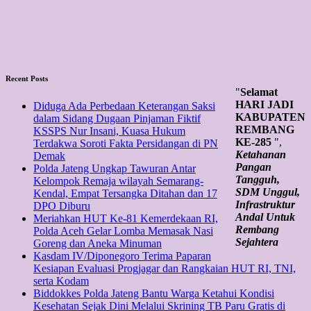
Recent Posts
"
Selamat
HARI JADI
Diduga Ada Perbedaan Keterangan Saksi
KABUPATEN
dalam Sidang Dugaan Pinjaman Fiktif
REMBANG
KSSPS Nur Insani, Kuasa Hukum
KE-285
",
Terdakwa Soroti Fakta Persidangan di PN
Ketahanan
Demak
Pangan
Polda Jateng Ungkap Tawuran Antar
Tangguh,
Kelompok Remaja wilayah Semarang-
SDM Unggul,
Kendal, Empat Tersangka Ditahan dan 17
Infrastruktur
DPO Diburu
Andal Untuk
Meriahkan HUT Ke-81 Kemerdekaan RI,
Rembang
Polda Aceh Gelar Lomba Memasak Nasi
Sejahtera
Goreng dan Aneka Minuman
Kasdam IV/Diponegoro Terima Paparan
Kesiapan Evaluasi Progjagar dan Rangkaian HUT RI, TNI,
serta Kodam
Biddokkes Polda Jateng Bantu Warga Ketahui Kondisi
Kesehatan Sejak Dini Melalui Skrining TB Paru Gratis di