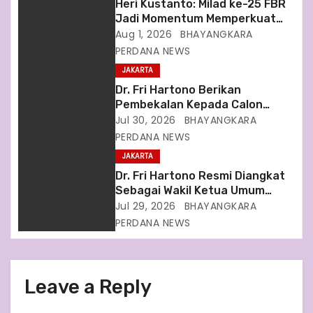
Heri Kustanto: Milad ke-25 FBR
t
Jadi Momentum Memperkuat
Sinergi untuk Jakarta
Aug 1, 2026
BHAYANGKARA
i
PERDANA NEWS
JAKARTA
o
Dr. Fri Hartono Berikan
n
Pembekalan Kepada Calon
Jaksa Terkait Hukum Pidana
Jul 30, 2026
BHAYANGKARA
KDRT, TPPO, TPT dan Satwa
PERDANA NEWS
Liar
JAKARTA
Dr. Fri Hartono Resmi Diangkat
Sebagai Wakil Ketua Umum
KBPP Polri
Jul 29, 2026
BHAYANGKARA
PERDANA NEWS
Leave a Reply