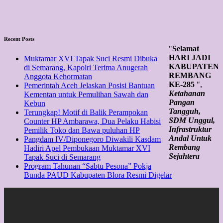
Recent Posts
"
Selamat
HARI JADI
Muktamar XVI Tapak Suci Resmi Dibuka
KABUPATEN
di Semarang, Kapolri Terima Anugerah
REMBANG
Anggota Kehormatan
KE-285
",
Pemerintah Aceh Jelaskan Posisi Bantuan
Ketahanan
Kementan untuk Pemulihan Sawah dan
Pangan
Kebun
Tangguh,
Terungkap! Motif di Balik Perampokan
SDM Unggul,
Counter HP Ambarawa, Dua Pelaku Habisi
Infrastruktur
Pemilik Toko dan Bawa puluhan HP
Andal Untuk
Pangdam IV/Diponegoro Diwakili Kasdam
Rembang
Hadiri Apel Pembukaan Muktamar XVI
Sejahtera
Tapak Suci di Semarang
Program Tahunan “Sabtu Pesona” Pokja
Bunda PAUD Kabupaten Blora Resmi Digelar