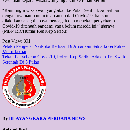
kesehatan kepada wisatawan yang akan ke Pulau Seribu.
“Kami ingin wisatawan yang akan ke Pulau Seribu bisa berlibur
dengan nyaman namun tetap aman dari Covid-19, hal kami
dilakukan sebagai upaya mencegah dan menekan penyebaran
Covid-19 ditengah pandemi yang belum mereda ini,” ujarnya.
(MBP-RR/Humas Res Kep Seribu)
Post View:
391
Post
Pelaku Pengedar Narkoba Berhasil Di Amankan Satnarkoba Polres
Metro Jakbar
navigation
Tekan Penyebaran Covid-19, Polres Kep Seribu Adakan Tes Swab
Serentak Di 5 Pulau
By
BHAYANGKARA PERDANA NEWS
Related Post