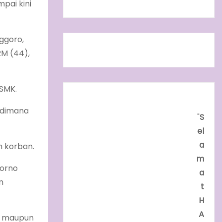
pai kini
ggoro,
M (44),
 SMK.
, dimana
"
S
el
a
h korban.
m
porno
a
n
t
H
A
a maupun