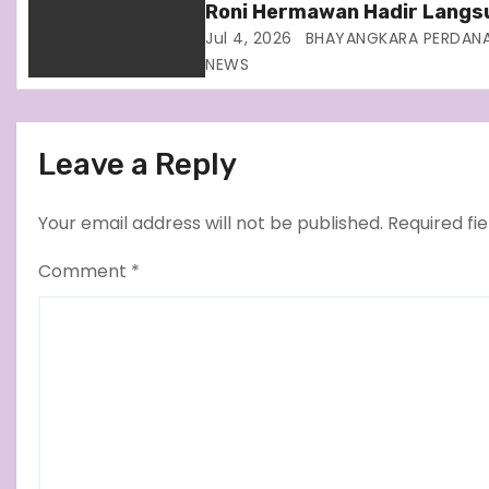
Roni Hermawan Hadir Langs
n
Dalam Upacara HUT
Jul 4, 2026
BHAYANGKARA PERDAN
Bhayangkara Ke 80
NEWS
Leave a Reply
Your email address will not be published.
Required fi
Comment
*