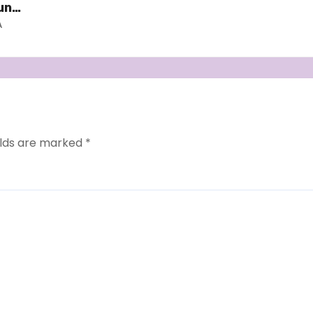
ung
A
elds are marked
*