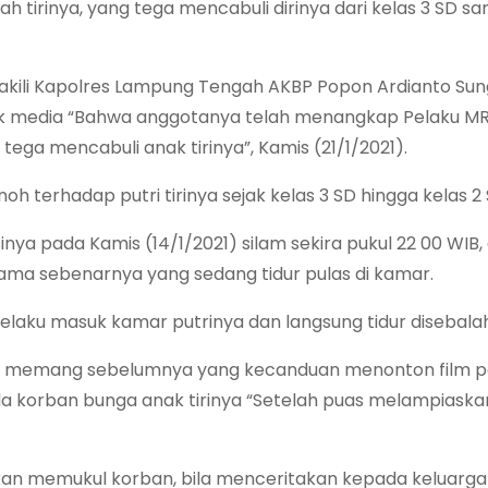
tirinya, yang tega mencabuli dirinya dari kelas 3 SD sam
akili Kapolres Lampung Tengah AKBP Popon Ardianto Sun
ak media “Bahwa anggotanya telah menangkap Pelaku MR
ga mencabuli anak tirinya”, Kamis (21/1/2021).
oh terhadap putri tirinya sejak kelas 3 SD hingga kelas 2
ya pada Kamis (14/1/2021) silam sekira pukul 22 00 WIB
ma sebenarnya yang sedang tidur pulas di kamar.
u pelaku masuk kamar putrinya dan langsung tidur disebala
ku memang sebelumnya yang kecanduan menonton film 
a korban bunga anak tirinya “Setelah puas melampiaska
an memukul korban, bila menceritakan kepada keluarg