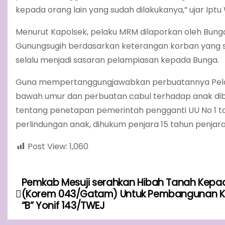
kepada orang lain yang sudah dilakukanya,” ujar Iptu
Menurut Kapolsek, pelaku MRM dilaporkan oleh Bung
Gunungsugih berdasarkan keterangan korban yang sud
selalu menjadi sasaran pelampiasan kepada Bunga.
Guna mempertanggungjawabkan perbuatannya Pelaku
bawah umur dan perbuatan cabul terhadap anak dibaw
tentang penetapan pemerintah pengganti UU No 1 tah
perlindungan anak, dihukum penjara 15 tahun penjar
Post View:
1,060
Pemkab Mesuji serahkan Hibah Tanah Kepad
P
(Korem 043/Gatam) Untuk Pembangunan 
o
“B” Yonif 143/TWEJ