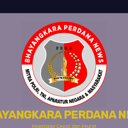
AYANGKARA PERDANA N
Investigasi Cepat dan Akurat