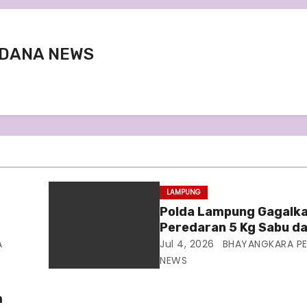
DANA NEWS
LAMPUNG
d
Polda Lampung Gagalk
Peredaran 5 Kg Sabu d
ki
Butir Ekstasi di Bakauh
A
Jul 4, 2026
BHAYANGKARA P
NEWS
m