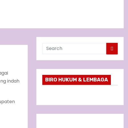
agai
BIRO HUKUM & LEMBAGA
ng indah
bupaten