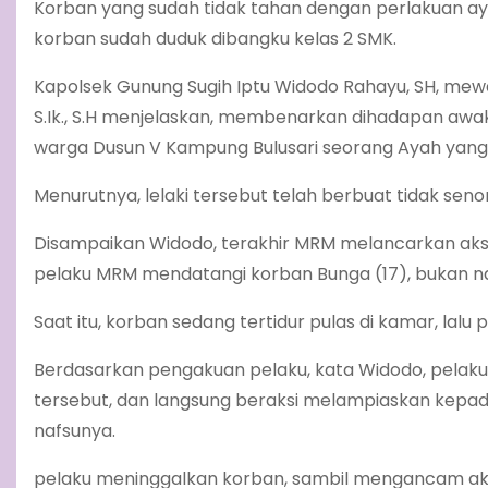
Korban yang sudah tidak tahan dengan perlakuan ayah 
korban sudah duduk dibangku kelas 2 SMK.
Kapolsek Gunung Sugih Iptu Widodo Rahayu, SH, mew
S.Ik., S.H menjelaskan, membenarkan dihadapan aw
warga Dusun V Kampung Bulusari seorang Ayah yang te
Menurutnya, lelaki tersebut telah berbuat tidak senon
Disampaikan Widodo, terakhir MRM melancarkan aksin
pelaku MRM mendatangi korban Bunga (17), bukan na
Saat itu, korban sedang tertidur pulas di kamar, lal
Berdasarkan pengakuan pelaku, kata Widodo, pela
tersebut, dan langsung beraksi melampiaskan kepad
nafsunya.
pelaku meninggalkan korban, sambil mengancam ak