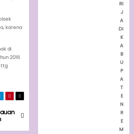
RI
J
olsek
A
a, karena
DI
K
A
ak di
B
ahun 2016
U
 ttg
P
A
T
E
N
bauan
R
n
E
M