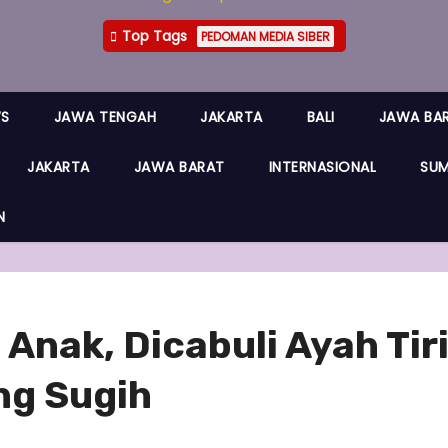
Top Tags
PEDOMAN MEDIA SIBER
WS
JAWA TENGAH
JAKARTA
BALI
JAWA BA
JAKARTA
JAWA BARAT
INTERNASIONAL
SUM
N
Anak, Dicabuli Ayah Tir
ng Sugih