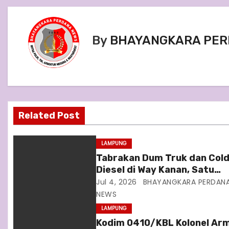
s
t
By
BHAYANGKARA PER
n
a
v
i
Related Post
g
LAMPUNG
a
Tabrakan Dum Truk dan Col
Diesel di Way Kanan, Satu
t
Pengemudi Patah Tulang Ka
Jul 4, 2026
BHAYANGKARA PERDAN
i
NEWS
LAMPUNG
o
Kodim 0410/KBL Kolonel Ar