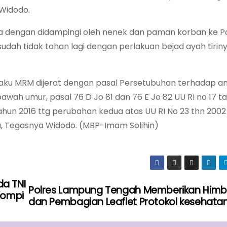
 Widodo.
a dengan didampingi oleh nenek dan paman korban ke P
ah tidak tahan lagi dengan perlakuan bejad ayah tiriny
 MRM dijerat dengan pasal Persetubuhan terhadap an
ah umur, pasal 76 D Jo 81 dan 76 E Jo 82 UU RI no 17 t
un 2016 ttg perubahan kedua atas UU RI No 23 thn 2002
a, Tegasnya Widodo. (MBP-Imam Solihin)
a TNI
Polres Lampung Tengah Memberikan Him
Kompi
dan Pembagian Leaflet Protokol kesehata